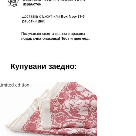
изработен.
при поръчката Ви.
Доставка с Еконт или Box Now (1-3
работни дни)
Получаваш своята пратка в красива
подаръчна опаковка! Тест и преглед.
Купувани заедно:
Limited edition
Limited edition