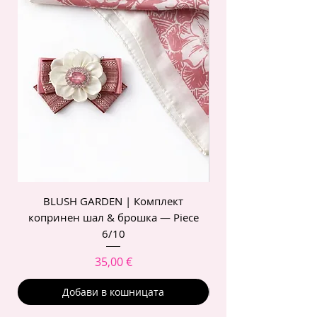
BLUSH GARDEN | Комплект
POIS ROSE | Комп
копринен шал & брошка — Piece
6/10
Цена
35,00 €
Добави в кошницата