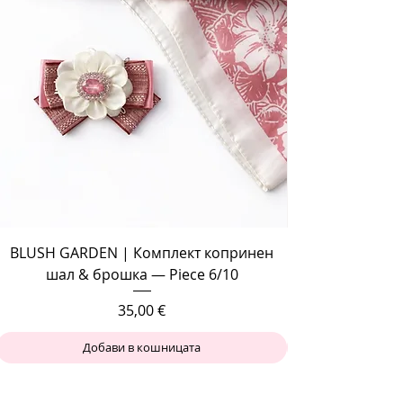
BLUSH GARDEN | Комплект копринен
шал & брошка — Piece 6/10
Цена
35,00 €
Добави в кошницата