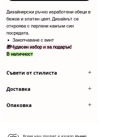
Дизайнерски ръчно изработени обеци в
бежов и златен цвят. Дизайнът се
откроява с перлени камъни син
посредата.
Закопчаване с винт
🎁Чудесен избор и за подарък!
В наличност
Съвети от стилиста
Комбинирай с красива рокля от сатен с
Доставка
гол гръб.
Изпращаме пратките ви с куриерска
Опаковка
компания
Еконт
или до автомат
на
BoxNow
Всяка ваша поръчка пристига
Срок на доставка
- За всички налични
в
красива брандирана опаковка
. Ако
продукти срокът за изпращане е
от 1
желаете продуктите Ви да бъдат
до 3 работни дни
отделно опаковани, оставете коментар
Всеки наш продукт е изцяло
ръчно