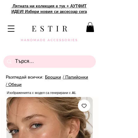
Лятната ни колекция е тук + АУТФИТ
ИДЕИ! Избери новия си аксесоар сега
E S T I R
Разгледай всички:
Брошки
/ Папийонки
/ Обеци
Изображенията с модел са генерирани с AI.