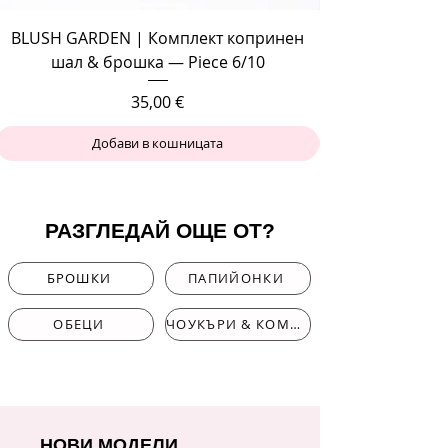
BLUSH GARDEN | Комплект копринен
шал & брошка — Piece 6/10
Цена
35,00 €
Добави в кошницата
РАЗГЛЕДАЙ ОЩЕ ОТ?
БРОШКИ
ПАПИЙОНКИ
ОБЕЦИ
ЧОУКЪРИ & КОМПЛЕКТИ
НОВИ МОДЕЛИ