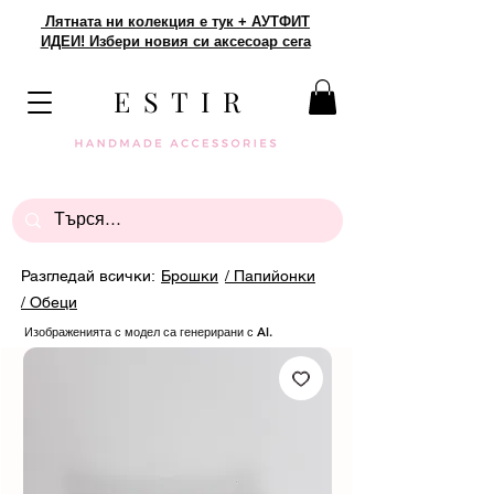
Лятната ни колекция е тук + АУТФИТ
ИДЕИ! Избери новия си аксесоар сега
E S T I R
Разгледай всички:
Брошки
/ Папийонки
/ Обеци
Изображенията с модел са генерирани с AI.