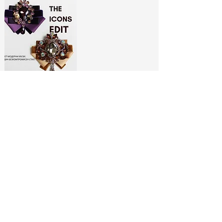
ЛИМИТИРАНИ
БРОШКИ:
МОДНИ ИКОНИ
РАЗГЛЕДАЙ ТУК
No Spam, Just Fashion
Абонирай се за бюлетина ни
и вземи
-10% отстъпка*
за