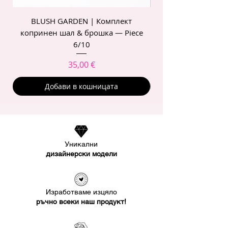
BLUSH GARDEN | Комплект
POIS ROSE | Комп
копринен шал & брошка — Piece
6/10
Цена
35,00 €
Добави в кошницата
Уникални
дизайнерски модели
Изработваме изцяло
ръчно всеки наш продукт!