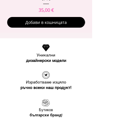
Цена
35,00 €
Добави в кошницата
Уникални
дизайнерски модели
Изработваме изцяло
ръчно всеки наш продукт!
Бутиков
български бранд!