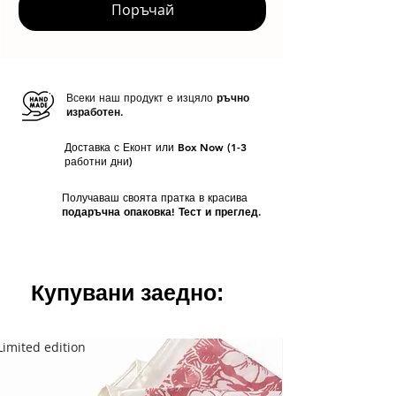
Поръчай
Всеки наш продукт е изцяло
ръчно
изработен.
Доставка с Еконт или Box Now (1-3
работни дни)
Получаваш своята пратка в красива
подаръчна опаковка! Тест и преглед.
Купувани заедно:
Limited edition
Limited edition