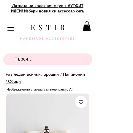
Лятната ни колекция е тук + АУТФИТ
ИДЕИ! Избери новия си аксесоар сега
E S T I R
Разгледай всички:
Брошки
/ Папийонки
/ Обеци
Изображенията с модел са генерирани с AI.