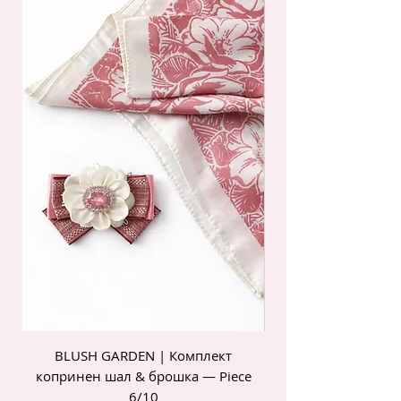
BLUSH GARDEN | Комплект
POIS ROSE | Комп
копринен шал & брошка — Piece
6/10