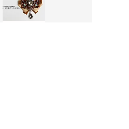
ЛИМИТИРАНИ
БРОШКИ:
МОДНИ ИКОНИ
РАЗГЛЕДАЙ ТУК
No Spam, Just Fashion
Абонирай се за бюлетина ни
и вземи
-10% отстъпка*
за
първата си поръчка!
МОДНИ СЪВЕТИ И
СПЕЦИАЛНИ
ЕКСКЛУЗИВНИ
АУТФИТ ИДЕИ
ОФЕРТИ
МОДЕЛИ