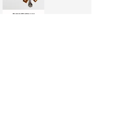
ЛИМИТИРАНИ
БРОШКИ:
МОДНИ ИКОНИ
РАЗГЛЕДАЙ ТУК
No Spam, Just Fashion
Абонирай се за бюлетина ни
и вземи
-10% отстъпка*
за
първата си поръчка!
МОДНИ СЪВЕТИ И
СПЕЦИАЛНИ
ЕКСКЛУЗИВНИ
АУТФИТ ИДЕИ
ОФЕРТИ
МОДЕЛИ