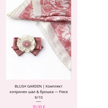
BLUSH GARDEN | Комплект
POIS ROSE | Комп
копринен шал & брошка — Piece
6/10
Цена
30,00 €