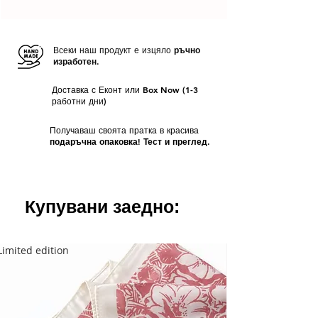
Всеки наш продукт е изцяло
ръчно
изработен.
Доставка с Еконт или Box Now (1-3
работни дни)
Получаваш своята пратка в красива
подаръчна опаковка! Тест и преглед.
Купувани заедно:
Limited edition
Limited edition