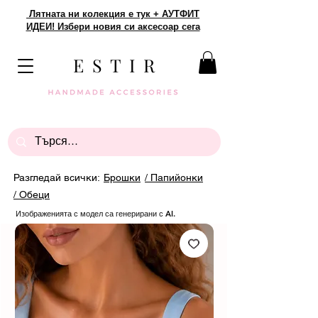
Лятната ни колекция е тук + АУТФИТ
ИДЕИ! Избери новия си аксесоар сега
E S T I R
Разгледай всички:
Брошки
/ Папийонки
/ Обеци
Изображенията с модел са генерирани с AI.