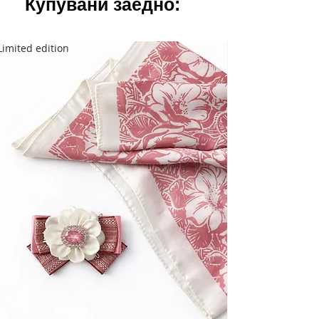
Купувани заедно:
Limited edition
Limited edition