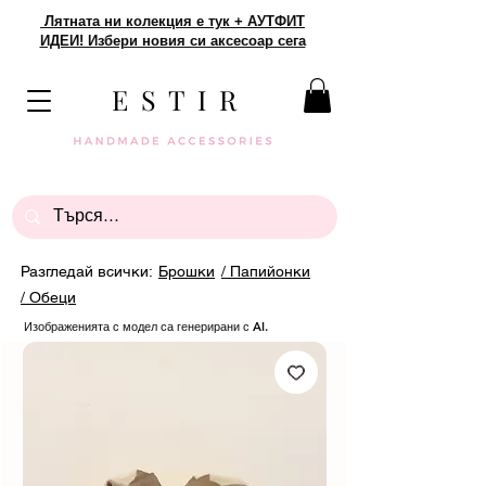
Лятната ни колекция е тук + АУТФИТ
ИДЕИ! Избери новия си аксесоар сега
E S T I R
Разгледай всички:
Брошки
/ Папийонки
/ Обеци
Изображенията с модел са генерирани с AI.