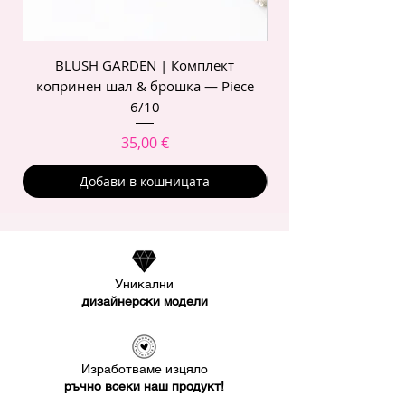
BLUSH GARDEN | Комплект
POIS ROSE | Комп
копринен шал & брошка — Piece
6/10
Цена
35,00 €
Добави в кошницата
Уникални
дизайнерски модели
Изработваме изцяло
ръчно всеки наш продукт!