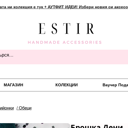
ата ни колекция е тук + АУТФИТ ИДЕИ! Избери новия си аксесо
МАГАЗИН
КОЛЕКЦИИ
Ваучер Под
пийонки
/ Обеци
Брошка Дени