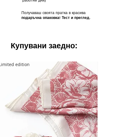
работни дни)
Получаваш своята пратка в красива
подаръчна опаковка! Тест и преглед.
Купувани заедно:
Limited edition
Limited edition