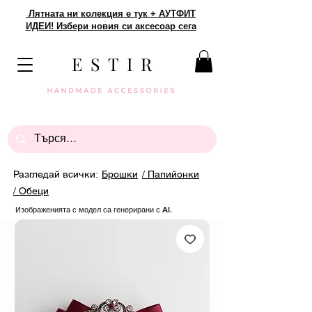
Лятната ни колекция е тук + АУТФИТ
ИДЕИ! Избери новия си аксесоар сега
E S T I R
Разгледай всички:
Брошки
/ Папийонки
/ Обеци
Изображенията с модел са генерирани с AI.