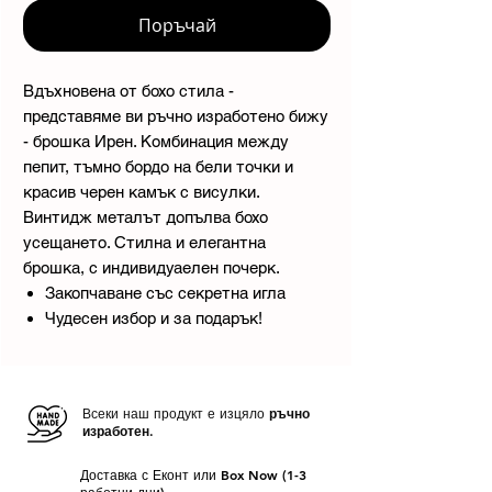
Поръчай
Вдъхновена от бохо стила -
представяме ви ръчно изработено бижу
- брошка Ирен. Комбинация между
пепит, тъмно бордо на бели точки и
красив черен камък с висулки.
Винтидж металът допълва бохо
усещането. Стилна и елегантна
брошка, с индивидуаелен почерк.
Закопчаване със секретна игла
Чудесен избор и за подарък!
Всеки наш продукт е изцяло
ръчно
изработен.
Доставка с Еконт или Box Now (1-3