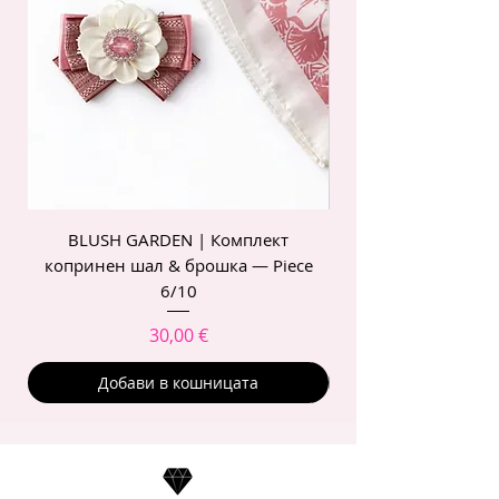
BLUSH GARDEN | Комплект
POIS ROSE | Комп
копринен шал & брошка — Piece
6/10
Цена
30,00 €
Добави в кошницата