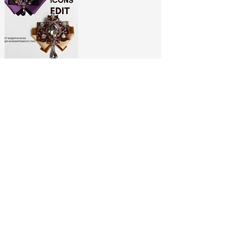
ЛИМИТИРАНИ
БРОШКИ:
МОДНИ ИКОНИ
РАЗГЛЕДАЙ ТУК
No Spam, Just Fashion
Абонирай се за бюлетина ни
и вземи
-10% отстъпка*
за
първата си поръчка!