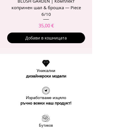
BLUSH GARDEN | Комплект
POIS ROSE | Комп
копринен шал & брошка — Piece
6/10
Цена
35,00 €
Добави в кошницата
Уникални
дизайнерски модели
Изработваме изцяло
ръчно всеки наш продукт!
Бутиков