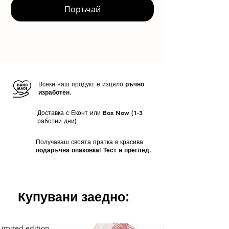
Поръчай
Всеки наш продукт е изцяло
ръчно
изработен.
Доставка с Еконт или Box Now (1-3
работни дни)
Получаваш своята пратка в красива
подаръчна опаковка! Тест и преглед.
Купувани заедно:
Limited edition
Limited edition