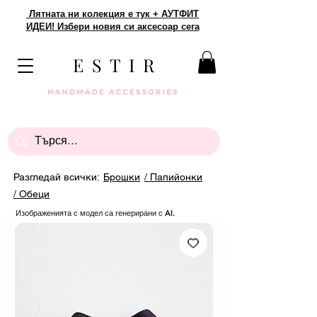
Лятната ни колекция е тук + АУТФИТ
ИДЕИ! Избери новия си аксесоар сега
E S T I R
Разгледай всички:
Брошки
/ Папийонки
/ Обеци
Изображенията с модел са генерирани с AI.