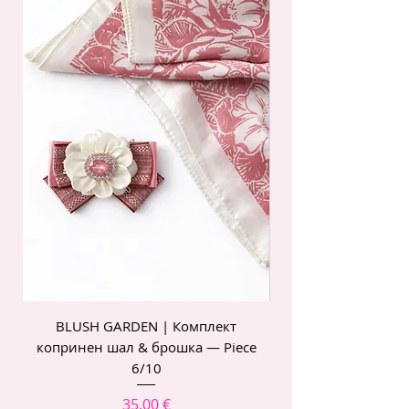
BLUSH GARDEN | Комплект
POIS ROSE | Комп
копринен шал & брошка — Piece
6/10
Цена
35,00 €