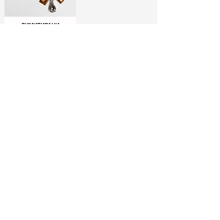
ЛИМИТИРАНИ
БРОШКИ:
МОДНИ ИКОНИ
РАЗГЛЕДАЙ ТУК
No Spam, Just Fashion
Абонирай се за бюлетина ни
и вземи
-10% отстъпка*
за
първата си поръчка!
МОДНИ СЪВЕТИ И
СПЕЦИАЛНИ
ЕКСКЛУЗИВНИ
АУТФИТ ИДЕИ
ОФЕРТИ
МОДЕЛИ