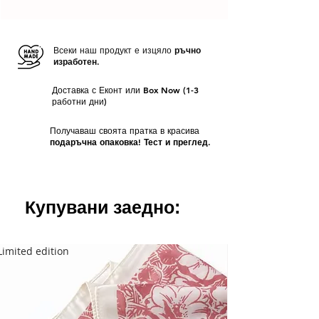
Всеки наш продукт е изцяло
ръчно
изработен.
Доставка с Еконт или Box Now (1-3
работни дни)
Получаваш своята пратка в красива
подаръчна опаковка! Тест и преглед.
Купувани заедно:
Limited edition
Limited edition