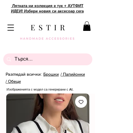
Лятната ни колекция е тук + АУТФИТ
ИДЕИ! Избери новия си аксесоар сега
E S T I R
Разгледай всички:
Брошки
/ Папийонки
/ Обеци
Изображенията с модел са генерирани с AI.