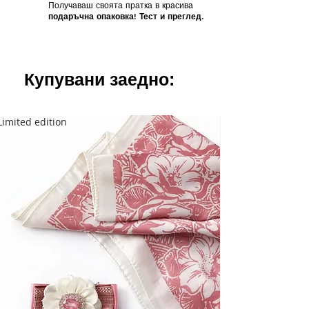
Получаваш своята пратка в красива
подаръчна опаковка! Тест и преглед.
Купувани заедно:
Limited edition
Limited edition