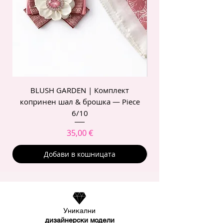
BLUSH GARDEN | Комплект
POIS ROSE | Комп
копринен шал & брошка — Piece
6/10
Цена
35,00 €
Добави в кошницата
Уникални
дизайнерски модели