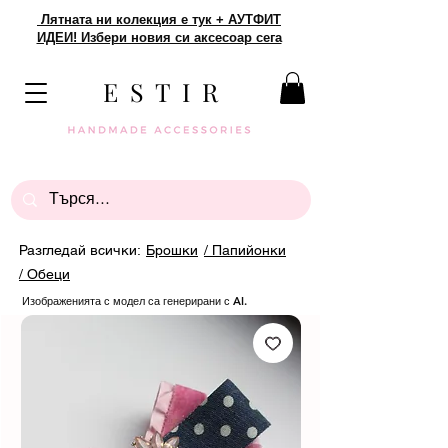
Лятната ни колекция е тук + АУТФИТ
ИДЕИ! Избери новия си аксесоар сега
E S T I R
Разгледай всички:
Брошки
/ Папийонки
/ Обеци
Изображенията с модел са генерирани с AI.