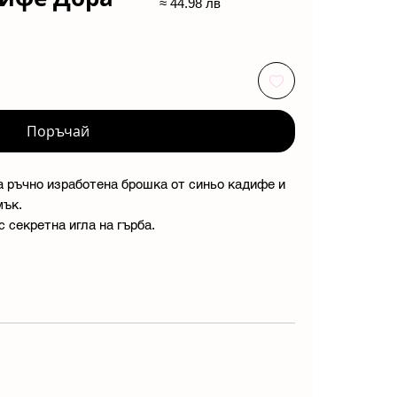
≈ 44.98 лв
Поръчай
 ръчно изработена брошка от синьо кадифе и
мък.
 секретна игла на гърба.