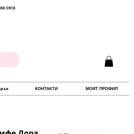
ар сега
арък
КОНТАКТИ
МОЯТ ПРОФИЛ
дифе Дора