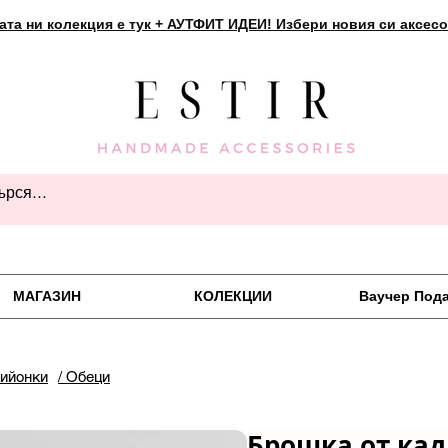
ата ни колекция е тук + АУТФИТ ИДЕИ! Избери новия си аксесо
МАГАЗИН
КОЛЕКЦИИ
Ваучер Под
пийонки
/ Обеци
Брошка от ка