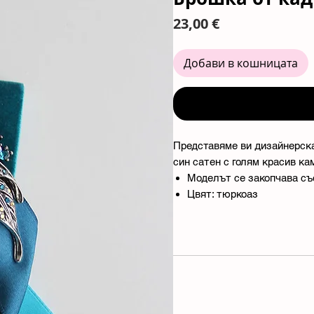
Цена
23,00 €
Добави в кошницата
Представяме ви дизайнерска
син сатен с голям красив ка
Моделът се закопчава със
Цвят: тюркоаз