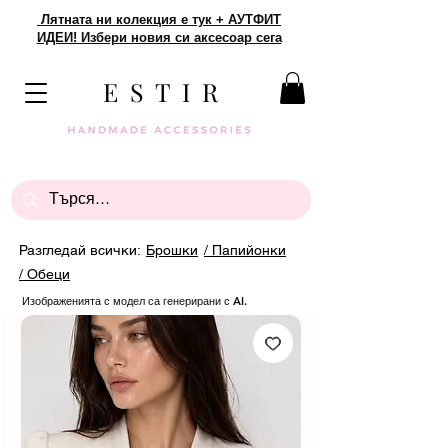
Лятната ни колекция е тук + АУТФИТ
ИДЕИ! Избери новия си аксесоар сега
E S T I R
Разгледай всички:
Брошки
/ Папийонки
/ Обеци
Изображенията с модел са генерирани с AI.