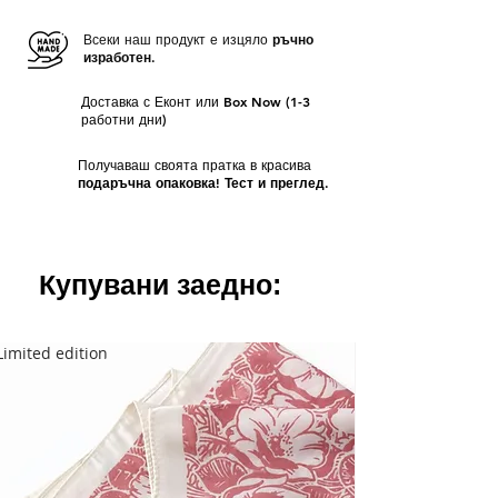
продукти срокът за изпращане е
от 1
желаете продуктите Ви да бъдат
до 3 работни дни
отделно опаковани, оставете коментар
Всеки наш продукт е изцяло
ръчно
изработен.
при поръчката Ви.
Доставка с Еконт или Box Now (1-3
работни дни)
Получаваш своята пратка в красива
подаръчна опаковка! Тест и преглед.
Купувани заедно:
Limited edition
Limited edition