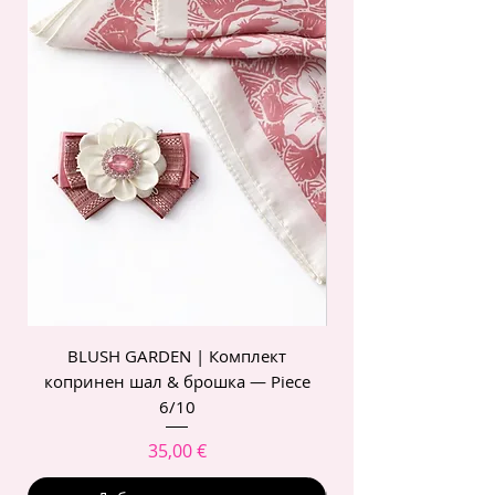
BLUSH GARDEN | Комплект
POIS ROSE | Комп
копринен шал & брошка — Piece
6/10
Цена
35,00 €