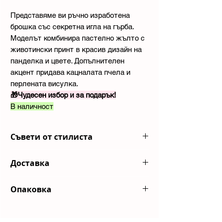
Представяме ви ръчно изработена
брошка със секретна игла на гърба.
Моделът комбинира пастелно жълто с
животински принт в красив дизайн на
панделка и цвете. Допълнителен
акцент придава кацналата пчела и
перлената висулка.
🎁Чудесен избор и за подарък!
В наличност
Съвети от стилиста
Комбинирай с миди пола в животински
Доставка
принт и пастелно жълт топ! Страхотен
избор за жени, които следват модните
Изпращаме пратките ви с куриерска
тенденции!
Опаковка
компания
Еконт
или до автомат
на
BoxNow
Всяка ваша поръчка пристига в
Срок на доставка
- За всички налични
красива брандирана опаковка
. Ако