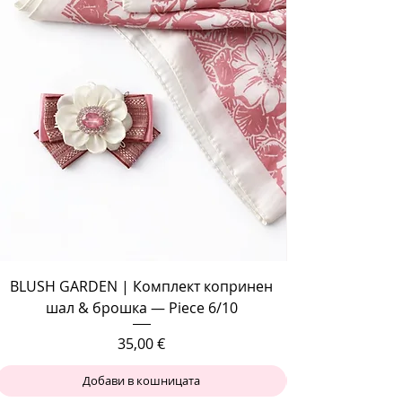
BLUSH GARDEN | Комплект копринен
шал & брошка — Piece 6/10
Цена
35,00 €
Добави в кошницата