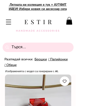
Лятната ни колекция е тук + АУТФИТ
ИДЕИ! Избери новия си аксесоар сега
E S T I R
Разгледай всички:
Брошки
/ Папийонки
/ Обеци
Изображенията с модел са генерирани с AI.