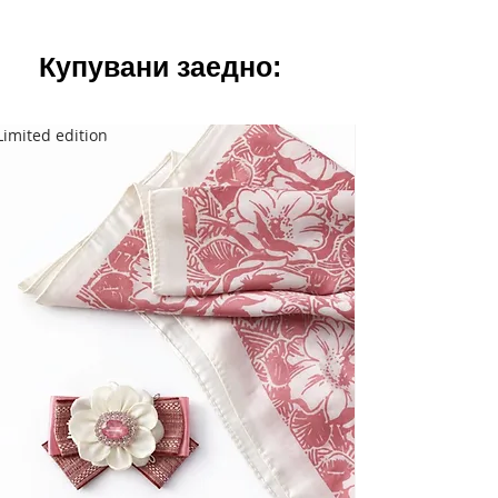
Купувани заедно:
Limited edition
Limited edition