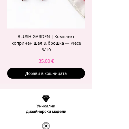
BLUSH GARDEN | Комплект
POIS ROSE | Комп
копринен шал & брошка — Piece
6/10
Цена
35,00 €
Добави в кошницата
Уникални
дизайнерски модели