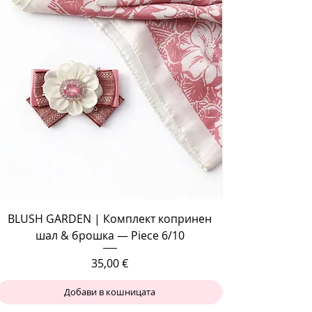
BLUSH GARDEN | Комплект копринен
шал & брошка — Piece 6/10
Цена
35,00 €
Добави в кошницата