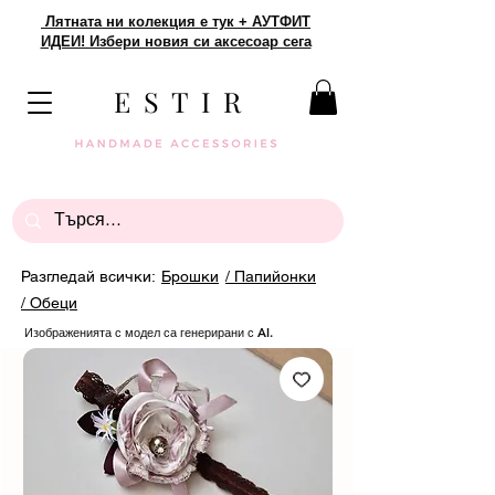
Лятната ни колекция е тук + АУТФИТ
ИДЕИ! Избери новия си аксесоар сега
E S T I R
Разгледай всички:
Брошки
/ Папийонки
/ Обеци
Изображенията с модел са генерирани с AI.