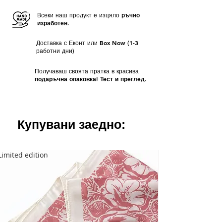
Всеки наш продукт е изцяло
ръчно
изработен.
Доставка с Еконт или Box Now (1-3
работни дни)
Получаваш своята пратка в красива
подаръчна опаковка! Тест и преглед.
Купувани заедно:
Limited edition
Limited edition