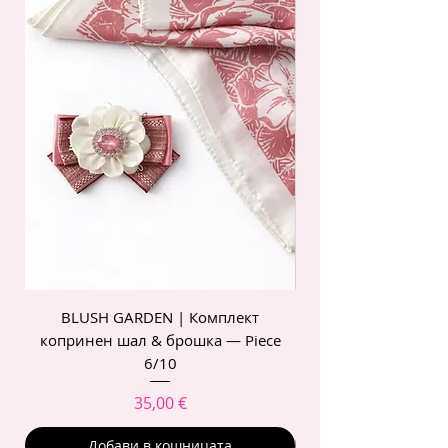
BLUSH GARDEN | Комплект
POIS ROSE | Комп
копринен шал & брошка — Piece
6/10
Цена
35,00 €
Добави в кошницата