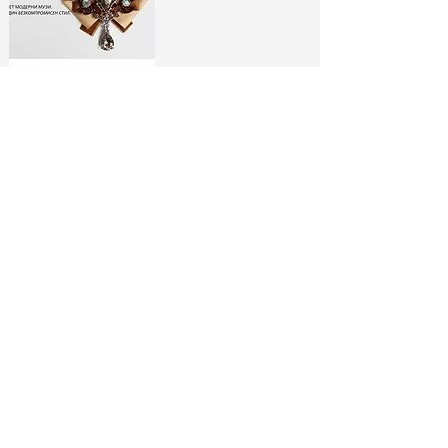
ЛИМИТИРАНИ
БРОШКИ:
МОДНИ ИКОНИ
РАЗГЛЕДАЙ ТУК
No Spam, Just Fashion
Абонирай се за бюлетина ни
и вземи
-10% отстъпка*
за
първата си поръчка!
МОДНИ СЪВЕТИ И
СПЕЦИАЛНИ
ЕКСКЛУЗИВНИ
АУТФИТ ИДЕИ
ОФЕРТИ
МОДЕЛИ