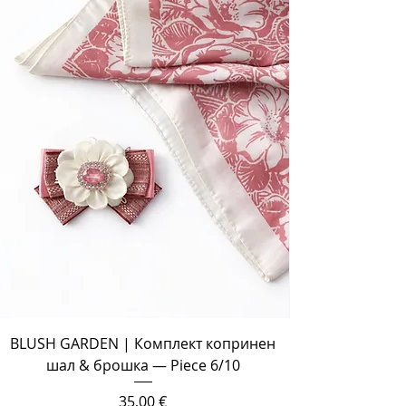
BLUSH GARDEN | Комплект копринен
шал & брошка — Piece 6/10
Цена
35,00 €