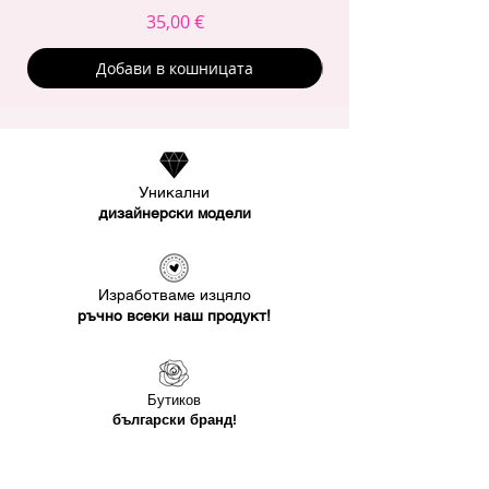
Цена
35,00 €
Добави в кошницата
Уникални
дизайнерски модели
Изработваме изцяло
ръчно всеки наш продукт!
Бутиков
български бранд!