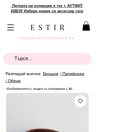
Лятната ни колекция е тук + АУТФИТ
ИДЕИ! Избери новия си аксесоар сега
E S T I R
Разгледай всички:
Брошки
/ Папийонки
/ Обеци
Изображенията с модел са генерирани с AI.