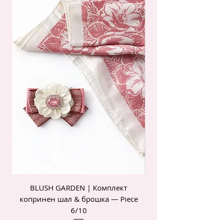
BLUSH GARDEN | Комплект
POIS ROSE | Комп
копринен шал & брошка — Piece
6/10