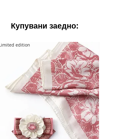
Купувани заедно:
Limited edition
Limited edition