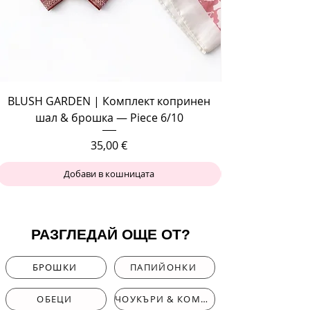
BLUSH GARDEN | Комплект копринен
шал & брошка — Piece 6/10
Цена
35,00 €
Добави в кошницата
РАЗГЛЕДАЙ ОЩЕ ОТ?
БРОШКИ
ПАПИЙОНКИ
ОБЕЦИ
ЧОУКЪРИ & КОМПЛЕКТИ