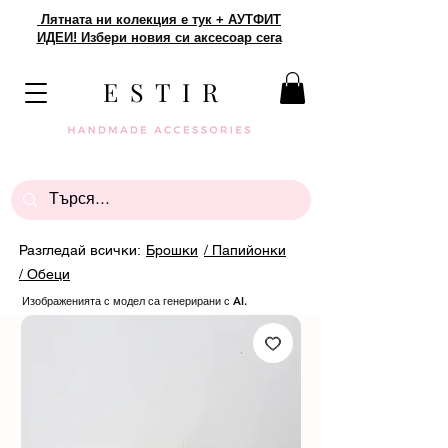
Лятната ни колекция е тук + АУТФИТ
ИДЕИ! Избери новия си аксесоар сега
E S T I R
Разгледай всички:
Брошки
/ Папийонки
/ Обеци
Изображенията с модел са генерирани с AI.