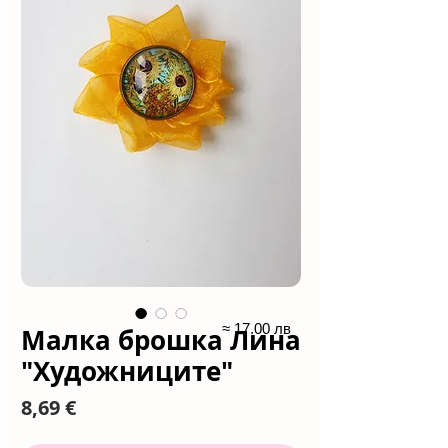
≈ 17.00 лв
Малка брошка Лина
"Художниците"
Цена
8,69 €