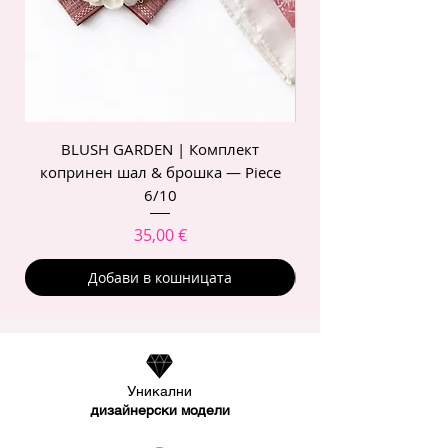
BLUSH GARDEN | Комплект
POIS ROSE | Комп
копринен шал & брошка — Piece
6/10
Цена
35,00 €
Добави в кошницата
Уникални
дизайнерски модели