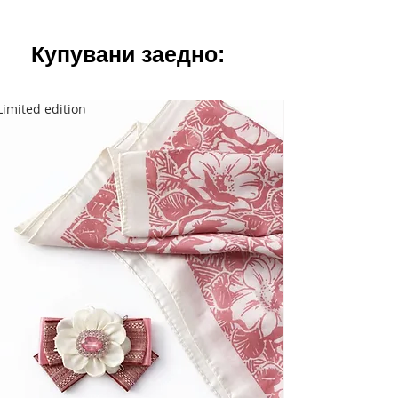
Купувани заедно:
Limited edition
Limited edition