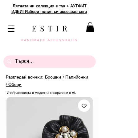
Лятната ни колекция е тук + АУТФИТ
ИДЕИ! Избери новия си аксесоар сега
E S T I R
Разгледай всички:
Брошки
/ Папийонки
/ Обеци
Изображенията с модел са генерирани с AI.