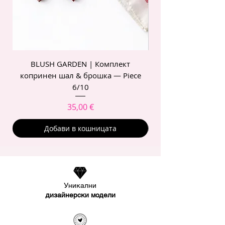
BLUSH GARDEN | Комплект
POIS ROSE | Комп
копринен шал & брошка — Piece
6/10
Цена
35,00 €
Добави в кошницата
Уникални
дизайнерски модели