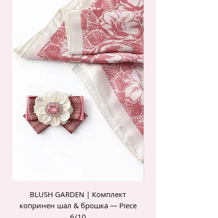
BLUSH GARDEN | Комплект
POIS ROSE | Комп
копринен шал & брошка — Piece
6/10