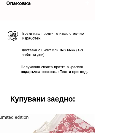
Опаковка
компания
Еконт
или до автомат
на
BoxNow
Всяка ваша поръчка пристига
Срок на доставка
- За всички налични
в
красива брандирана опаковка
. Ако
продукти срокът за изпращане е
от 1
желаете продуктите Ви да бъдат
до 3 работни дни
отделно опаковани, оставете коментар
Всеки наш продукт е изцяло
ръчно
изработен.
при поръчката Ви.
Доставка с Еконт или Box Now (1-3
работни дни)
Получаваш своята пратка в красива
подаръчна опаковка! Тест и преглед.
Купувани заедно:
Limited edition
Limited edition