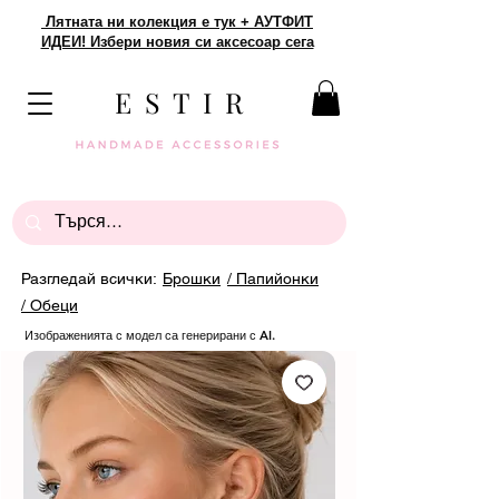
Лятната ни колекция е тук + АУТФИТ
ИДЕИ! Избери новия си аксесоар сега
E S T I R
Разгледай всички:
Брошки
/ Папийонки
/ Обеци
Изображенията с модел са генерирани с AI.