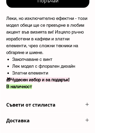
Поръчай
Леки, но изключително ефектни - този
модел обеци ще се превърне в любим
акцент във визията ви! Изцяло ръчно
изработени в кафяви и златни
елементи, чрез сложни техники на
обгаряне и шиене.
Закопчаване с винт
Лек модел с флорален дизайн
Златни елементи
🎁Чудесен избор и за подарък!
В наличност
Съвети от стилиста
Съчетай в лятна бохо визия с макси
Доставка
рокля и ниски сандали!
Изпращаме пратките ви с куриерска