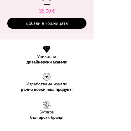
Цена
35,00 €
Добави в кошницата
Уникални
дизайнерски модели
Изработваме изцяло
ръчно всеки наш продукт!
Бутиков
български бранд!