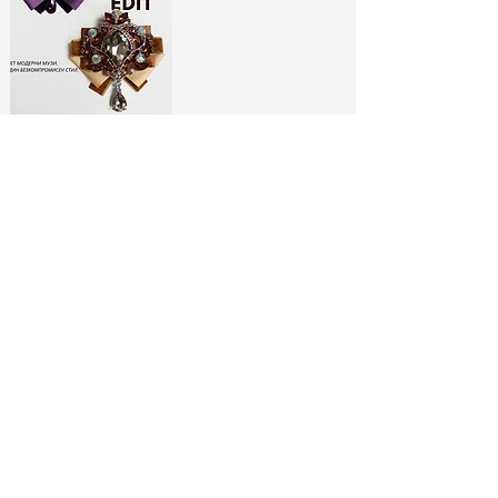
ЛИМИТИРАНИ
БРОШКИ:
МОДНИ ИКОНИ
РАЗГЛЕДАЙ ТУК
No Spam, Just Fashion
Абонирай се за бюлетина ни
и вземи
-10% отстъпка*
за
първата си поръчка!