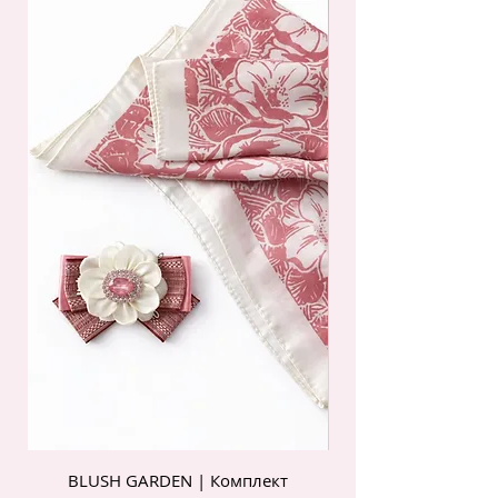
BLUSH GARDEN | Комплект
POIS ROSE | Комп