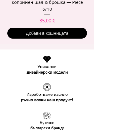
копринен шал & брошка — Piece
6/10
Цена
35,00 €
Добави в кошницата
Уникални
дизайнерски модели
Изработваме изцяло
ръчно всеки наш продукт!
Бутиков
български бранд!