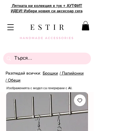
Лятната ни колекция е тук + АУТФИТ
ИДЕИ! Избери новия си аксесоар сега
E S T I R
Разгледай всички:
Брошки
/ Папийонки
/ Обеци
Изображенията с модел са генерирани с AI.