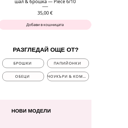
шал & брошка — Piece 6/10
Цена
35,00 €
Добави в кошницата
РАЗГЛЕДАЙ ОЩЕ ОТ?
БРОШКИ
ПАПИЙОНКИ
ОБЕЦИ
ЧОУКЪРИ & КОМПЛЕКТИ
НОВИ МОДЕЛИ