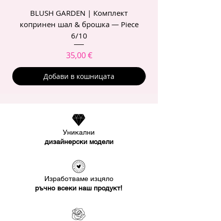
BLUSH GARDEN | Комплект
POIS ROSE | Комп
копринен шал & брошка — Piece
6/10
Цена
35,00 €
Добави в кошницата
Уникални
дизайнерски модели
Изработваме изцяло
ръчно всеки наш продукт!