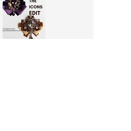
ЛИМИТИРАНИ
БРОШКИ:
МОДНИ ИКОНИ
РАЗГЛЕДАЙ ТУК
No Spam, Just Fashion
Абонирай се за бюлетина ни
и вземи
-10% отстъпка*
за