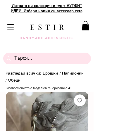
Лятната ни колекция е тук + АУТФИТ
ИДЕИ! Избери новия си аксесоар сега
E S T I R
Разгледай всички:
Брошки
/ Папийонки
/ Обеци
Изображенията с модел са генерирани с AI.