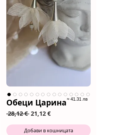
≈ 41.31 лв
Обеци Царина
Редовна
Продажна
 28,12 € 
21,12 €
цена
цена
Добави в кошницата