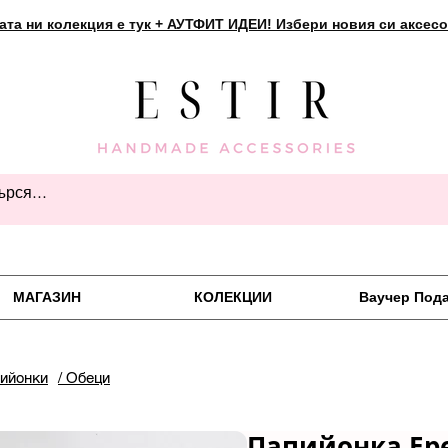
ата ни колекция е тук + АУТФИТ ИДЕИ! Избери новия си аксесо
МАГАЗИН
КОЛЕКЦИИ
Ваучер Под
пийонки
/ Обеци
Папийонка Ер