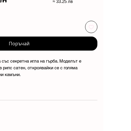
≈ 33.25 лв
Поръчай
 със секретна игла на гърба. Моделът е
 рипс сатен, откроявайки се с голяма
ни камъни.