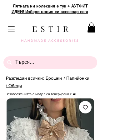
Лятната ни колекция е тук + АУТФИТ
ИДЕИ! Избери новия си аксесоар сега
E S T I R
Разгледай всички:
Брошки
/ Папийонки
/ Обеци
Изображенията с модел са генерирани с AI.