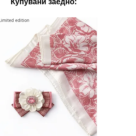
Купувани заедно:
Limited edition
Limited edition