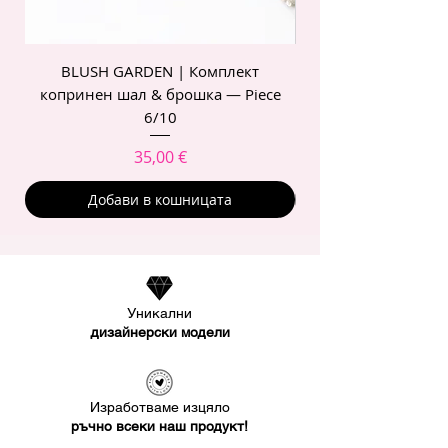
BLUSH GARDEN | Комплект
POIS ROSE | Комп
копринен шал & брошка — Piece
6/10
Цена
35,00 €
Добави в кошницата
Уникални
дизайнерски модели
Изработваме изцяло
ръчно всеки наш продукт!