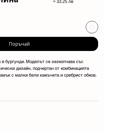
≈ 33.25 лв
Поръчай
 в бургунди. Моделът се зазкопчава със
сически дизайн, подчертан от комбинацията
амък с малки бели камъчета и сребрист обков.