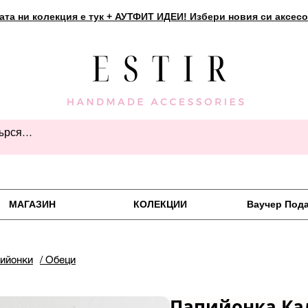
ата ни колекция е тук + АУТФИТ ИДЕИ! Избери новия си аксесо
МАГАЗИН
КОЛЕКЦИИ
Ваучер Под
пийонки
/ Обеци
Папийонка Ка