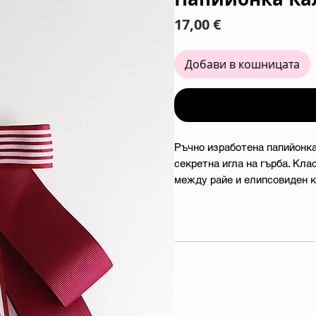
Цена
17,00 €
Добави в кошницата
Ръчно изработена папийонка
секретна игла на гърба. Кла
между райе и елипсовиден к