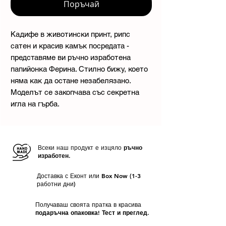
Поръчай
Кадифе в животински принт, рипс
сатен и красив камък посредата -
представяме ви ръчно изработена
папийонка Ферина. Стилно бижу, което
няма как да остане незабелязано.
Моделът се закопчава със секретна
игла на гърба.
Всеки наш продукт е изцяло
ръчно
изработен.
Доставка с Еконт или Box Now (1-3
работни дни)
Получаваш своята пратка в красива
подаръчна опаковка! Тест и преглед.