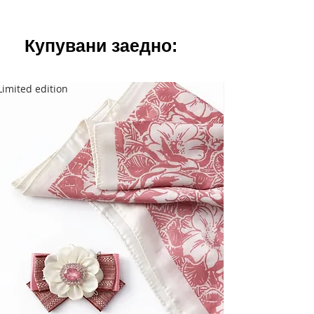
Купувани заедно:
Limited edition
Limited edition