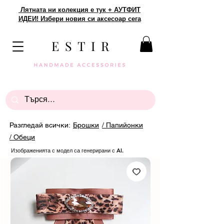
Лятната ни колекция е тук + АУТФИТ
ИДЕИ! Избери новия си аксесоар сега
E S T I R
Разгледай всички:
Брошки
/ Папийонки
/ Обеци
Изображенията с модел са генерирани с AI.