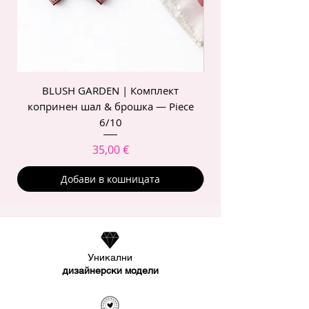
BLUSH GARDEN | Комплект
POIS ROSE | Комп
копринен шал & брошка — Piece
6/10
Цена
35,00 €
Добави в кошницата
Уникални
дизайнерски модели