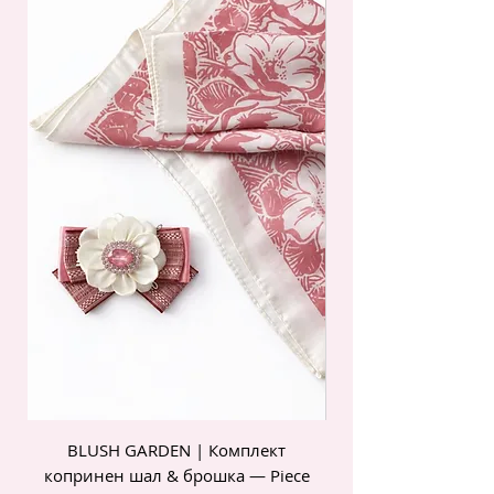
BLUSH GARDEN | Комплект
POIS ROSE | Комп
копринен шал & брошка — Piece