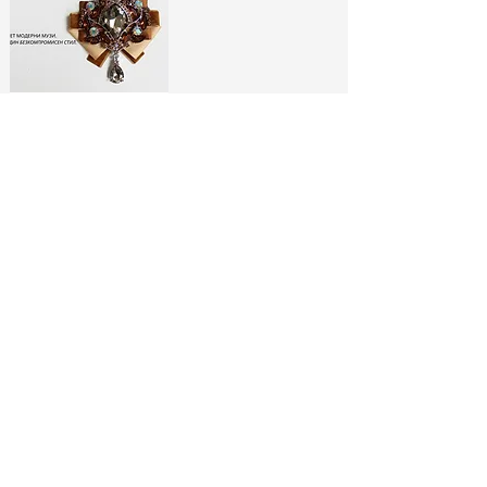
ЛИМИТИРАНИ
БРОШКИ:
МОДНИ ИКОНИ
РАЗГЛЕДАЙ ТУК
No Spam, Just Fashion
Абонирай се за бюлетина ни
и вземи
-10% отстъпка*
за
първата си поръчка!
МОДНИ СЪВЕТИ И
СПЕЦИАЛНИ
ЕКСКЛУЗИВНИ
АУТФИТ ИДЕИ
ОФЕРТИ
МОДЕЛИ