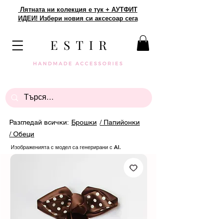
Лятната ни колекция е тук + АУТФИТ
ИДЕИ! Избери новия си аксесоар сега
E S T I R
Разгледай всички:
Брошки
/ Папийонки
/ Обеци
Изображенията с модел са генерирани с AI.