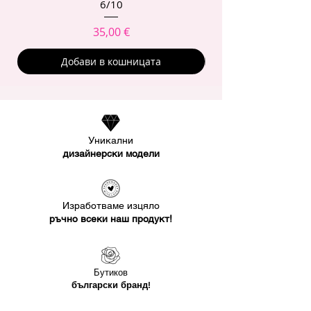
6/10
Цена
35,00 €
Добави в кошницата
Уникални
дизайнерски модели
Изработваме изцяло
ръчно всеки наш продукт!
Бутиков
български бранд!