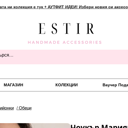
ата ни колекция е тук + АУТФИТ ИДЕИ! Избери новия си аксесо
МАГАЗИН
КОЛЕКЦИИ
Ваучер Под
пийонки
/ Обеци
Чоукър Мария