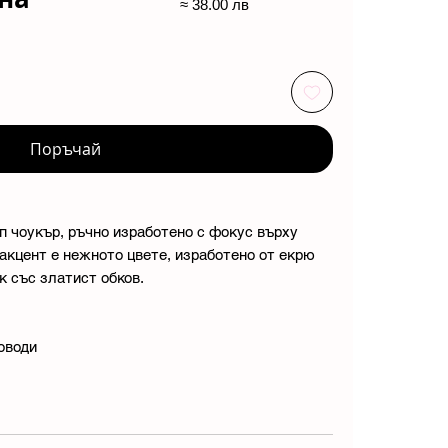
≈ 38.00 лв
Поръчай
п чоукър, ръчно изработено с фокус върху
акцент е нежното цвете, изработено от екрю
к със златист обков.
оводи