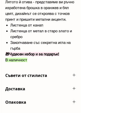
Лятото й отива - представяме ви ръчно
изработена брошка в оранжев и бял
цвят, дизайнът се откроява с точков
принт и пришити метални акценти.
Листенца от канап
Листенца от метал в старо злато и
сребро
Закопчаване със секретна игла на
гърба
🎁Чудесен избор и за подарък!
В наличност
Съвети от стилиста
Комбинирай с разкроена рокля.
Доставка
Изпращаме пратките ви с куриерска
Опаковка
компания
Еконт
или до автомат
на
BoxNow
Всяка ваша поръчка пристига в