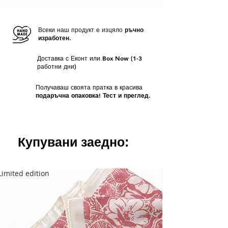
Срок на доставка
- За всички налични
красива брандирана опаковка
. Ако
продукти срокът за изпращане е
от 1
желаете продуктите Ви да бъдат
до 3 работни дни
отделно опаковани, оставете коментар
Всеки наш продукт е изцяло
ръчно
изработен.
при поръчката Ви.
Доставка с Еконт или Box Now (1-3
работни дни)
Получаваш своята пратка в красива
подаръчна опаковка! Тест и преглед.
Купувани заедно:
Limited edition
Limited edition