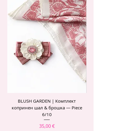
BLUSH GARDEN | Комплект
POIS ROSE | Комп
копринен шал & брошка — Piece
6/10
Цена
35,00 €