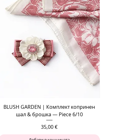
BLUSH GARDEN | Комплект копринен
шал & брошка — Piece 6/10
Цена
35,00 €
Добави в кошницата