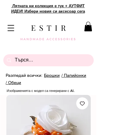
Лятната ни колекция е тук + АУТФИТ
ИДЕИ! Избери новия си аксесоар сега
E S T I R
Разгледай всички:
Брошки
/ Папийонки
/ Обеци
Изображенията с модел са генерирани с AI.