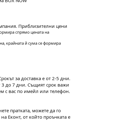
ма BOX NOW
компания. Приблизителни цени
 формира спрямо цената на
чна, крайната й сума се формира
Срокът за доставка е от 2-5 дни.
т 3 до 7 дни. Същият срок важи
м с вас по имейл или телефон.
ете пратката, можете да го
 на Еконт, от който проъчката е