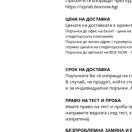
Пратките се изпращат чрез ку
https://izprati.boxnow.bg/
ЦЕНА НА ДОСТАВКА
Цената на доставката е орие
Поръчки до офис на Еконт - цена на
спедиторската компания).
Поръчки до личен адрес с куриерска
спрямо цената на спедиторската ко
Поръчки до автомат на BOX NOW - 1,
СРОК НА ДОСТАВКА
Поръчката Ви се изпраща на 
В случай, че продукт, който с
и за индивидуални поръчки. А
ПРАВО НА ТЕСТ И ПРОБА
Имате право на тест и проба п
направите веднага след тест, 
изпратена)
БЕЗПРОБЛЕМНА ЗАМЯНА И