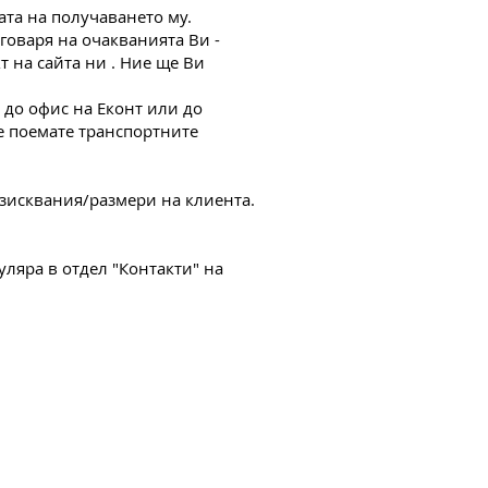
тата на получаването му.
тговаря на очакванията Ви -
т на сайта ни
. Ние ще Ви
ж до офис на Еконт или до
ие поемате транспортните
зисквания/размери на клиента.
ляра в отдел "Контакти" на