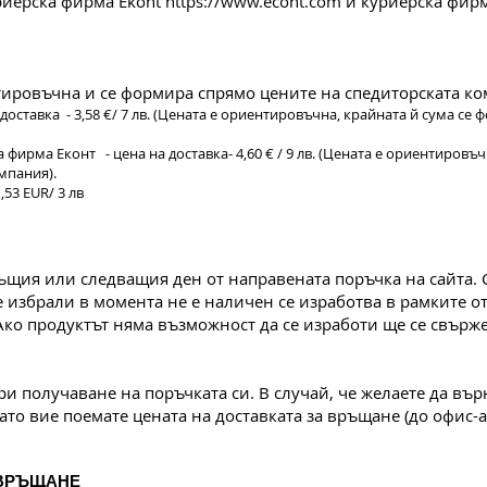
риерска фирма Ekont
https://www.econt.com
и куриерска фир
нтировъчна и се формира спрямо цените на спедиторската 
 доставка - 3,58 €/ 7 лв. (Цената е ориентировъчна, крайната й сума се
 фирма Еконт - цена на доставка- 4,60 € / 9 лв. (Цената е ориентировъ
мпания).
53 EUR/ 3 лв
същия или следващия ден от направената поръчка на
сайта. 
те избрали в момента не е наличен се изработва в рамките о
ко продуктът няма възможност да се изработи ще се свърже
ри получаване на поръчката си. В случай, че желаете да върн
като вие поемате цената на доставката за връщане (до офис-а
 ВРЪЩАНЕ