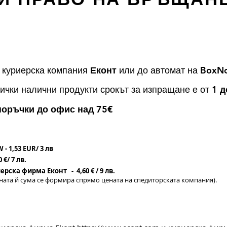
 куриерска компания
Еконт
или до автомат на
BoxN
ички налични продукти срокът за изпращане е от
1 д
€
поръчки до офис над 75
- 1,53 EUR/ 3 лв
 €/ 7 лв.
рска фирма Еконт - 4,60 € / 9 лв.
ната й сума се формира спрямо цената на спедиторската компания).