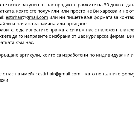
те всеки закупен от нас продукт в рамк
ите на 30 дни от да
тката, която сте получили или просто не Ви харесва и не о
il:
estirhair@gmail.com
или ни пишете във формата за контак
айли и начина за замяна или връщане.
равите, е да изпратите пратката си към нас с наложен плате
ожете да го направите с избрана от Вас куриерска фирма. В
атката към нас.
 връщане артикули, които са изработени по индивидуални и
е с нас на имейл:
estirhair@gmail.com
, като попълните форму
ежи.