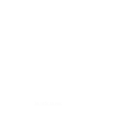
Полезна информация
Общи условия
Политиката за поверителност
Доставка
Замяна и връщане
За теб/ за нас