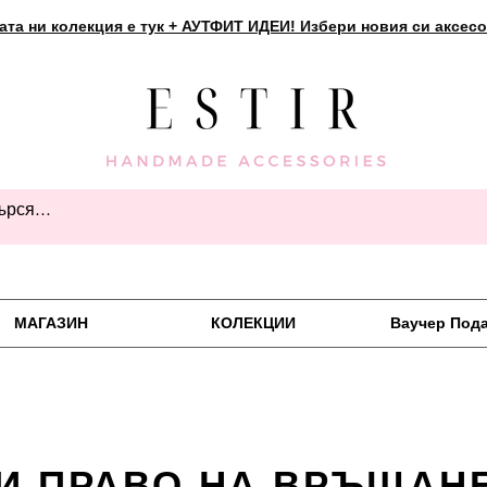
ата ни колекция е тук + АУТФИТ ИДЕИ! Избери новия си аксесо
МАГАЗИН
КОЛЕКЦИИ
Ваучер Под
И ПРАВО НА ВРЪЩАН