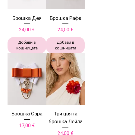
Брошка Дея
Брошка Рафа
Цена
Цена
24,00 €
24,00 €
Добави в
Добави в
кошницата
кошницата
Брошка Сара
Три цвята
брошка Лейла
Цена
17,00 €
Цена
24,00 €