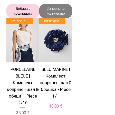
Добави в
Изчерпано
кошницата
количество
Limited edition
Последна бройка
PORCELAINE
BLEU MARINE |
BLEUE |
Комплект
Комплект
копринен шал &
копринен шал &
брошка - Piece
обеци — Piece
1/1
2/10
Цена
38,00 €
Цена
35,00 €