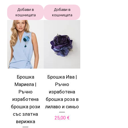
Добави в
Добави в
кошницата
кошницата
Брошка
Брошка Ива |
Мариела |
Ръчно
Ръчно
изработена
изработена
брошка роза в
брошка рози
лилаво и синьо
със златна
Цена
25,00 €
верижка