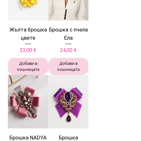
Жълта брошка
Брошка с пчела
цвете
Ела
Цена
Цена
23,00 €
24,00 €
Добави в
Добави в
кошницата
кошницата
Брошка NADYA
Брошка