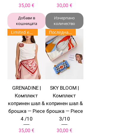
Цена
Цена
35,00 €
30,00 €
Добави в
Изчерпано
кошницата
количество
Limited edition
Последна бройка
GRENADINE |
SKY BLOOM |
Комплект
Комплект
копринен шал &
копринен шал &
брошка — Piece
брошка — Piece
4 /10
3/10
Цена
Цена
35,00 €
30,00 €