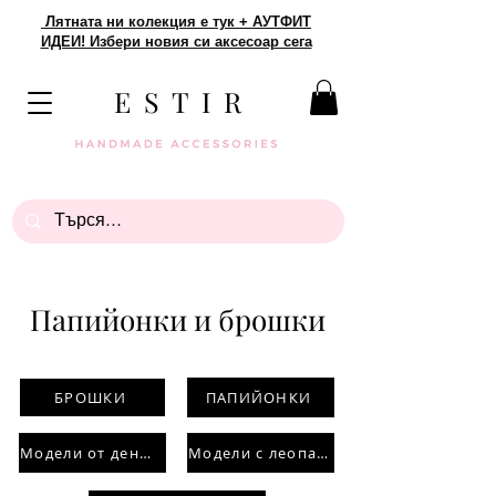
Лятната ни колекция е тук + АУТФИТ
ИДЕИ! Избери новия си аксесоар сега
E S T I R
Папийонки и брошки
БРОШКИ
ПАПИЙОНКИ
Модели от деним
Модели с леопардов принт