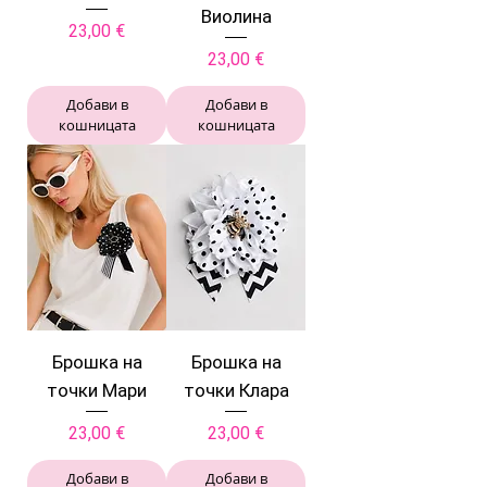
Виолина
Цена
23,00 €
Цена
23,00 €
Добави в
Добави в
кошницата
кошницата
Брошка на
Брошка на
точки Мари
точки Клара
Цена
Цена
23,00 €
23,00 €
Добави в
Добави в