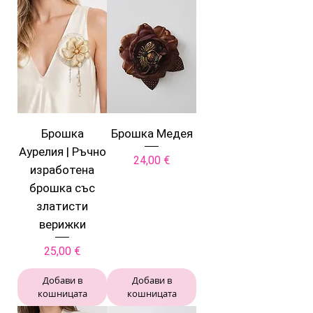
Брошка
Брошка Медея
Аурелия | Ръчно
Цена
24,00 €
изработена
брошка със
златисти
верижки
Цена
25,00 €
Добави в
Добави в
кошницата
кошницата