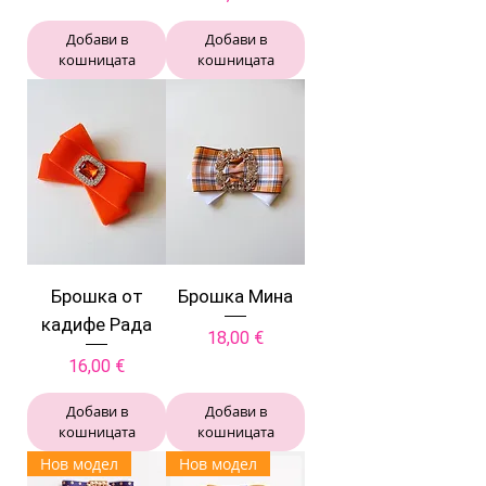
Добави в
Добави в
кошницата
кошницата
Брошка от
Брошка Мина
кадифе Рада
Цена
18,00 €
Цена
16,00 €
Добави в
Добави в
кошницата
кошницата
Нов модел
Нов модел