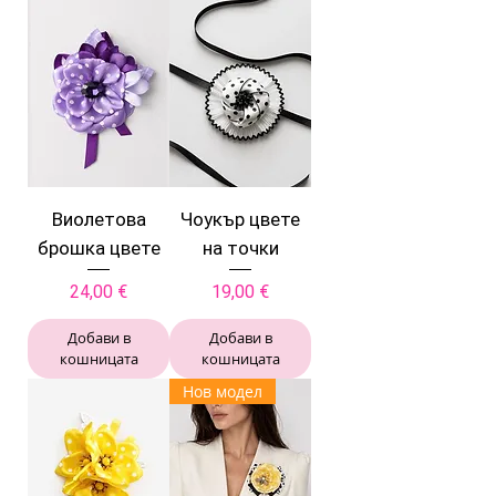
Виолетова
Чоукър цвете
брошка цвете
на точки
Цена
Цена
24,00 €
19,00 €
Добави в
Добави в
кошницата
кошницата
Нов модел