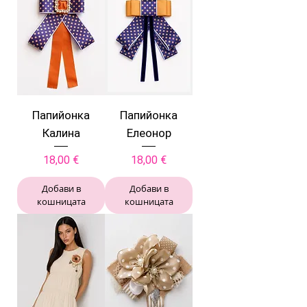
Папийонка
Папийонка
Калина
Елеонор
Цена
Цена
18,00 €
18,00 €
Добави в
Добави в
кошницата
кошницата