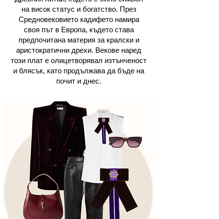
на висок статус и богатство. През
Средновековието кадифето намира
своя път в Европа, където става
предпочитана материя за кралски и
аристократични дрехи. Векове наред
този плат е олицетворявал изтънченост
и блясък, като продължава да бъде на
почит и днес.