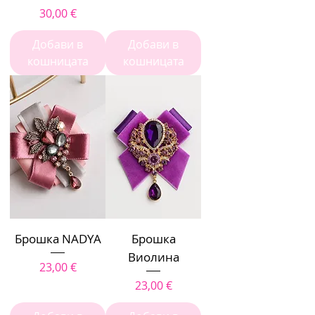
Цена
30,00 €
Добави в
Добави в
кошницата
кошницата
Брошка NADYA
Брошка
Виолина
Цена
23,00 €
Цена
23,00 €