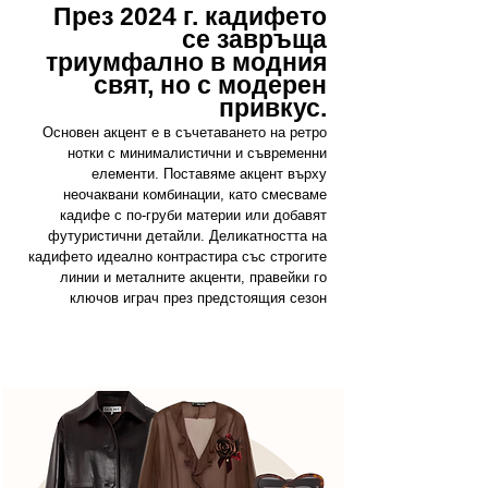
През 2024 г. кадифето
се завръща
триумфално в модния
свят, но с модерен
привкус.
Основен акцент е в съчетаването на ретро
нотки с минималистични и съвременни
елементи. Поставяме акцент върху
неочаквани комбинации, като смесваме
кадифе с по-груби материи или добавят
футуристични детайли. Деликатността на
кадифето идеално контрастира със строгите
линии и металните акценти, правейки го
ключов играч през предстоящия сезон