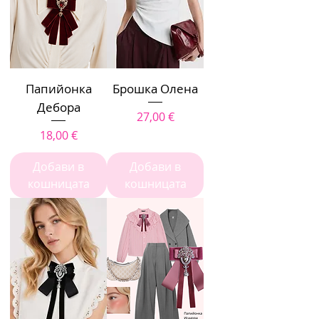
Папийонка
Брошка Олена
Дебора
Цена
27,00 €
Цена
18,00 €
Добави в
Добави в
кошницата
кошницата