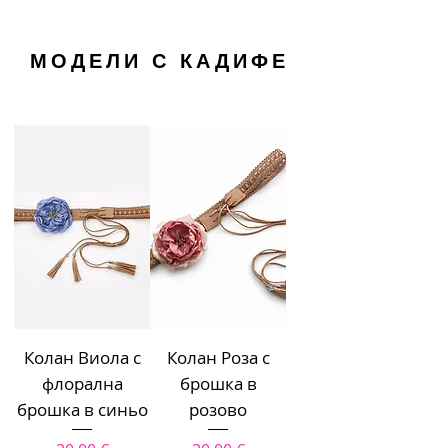
МОДЕЛИ С КАДИФЕ
Колан Виола с
Колан Роза с
флорална
брошка в
брошка в синьо
розово