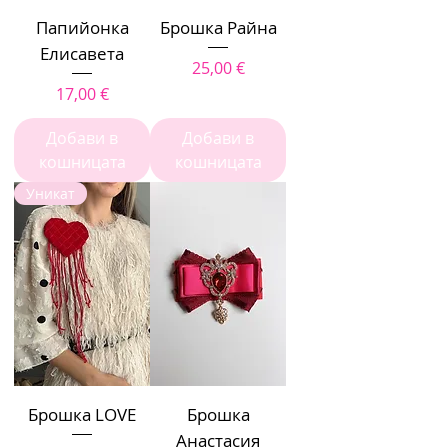
Папийонка
Брошка Райна
Елисавета
Цена
25,00 €
Цена
17,00 €
Добави в
Добави в
кошницата
кошницата
Уникат
Брошка LOVE
Брошка
Анастасия