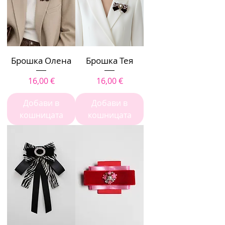
Брошка Олена
Брошка Тея
Цена
Цена
16,00 €
16,00 €
Добави в
Добави в
кошницата
кошницата