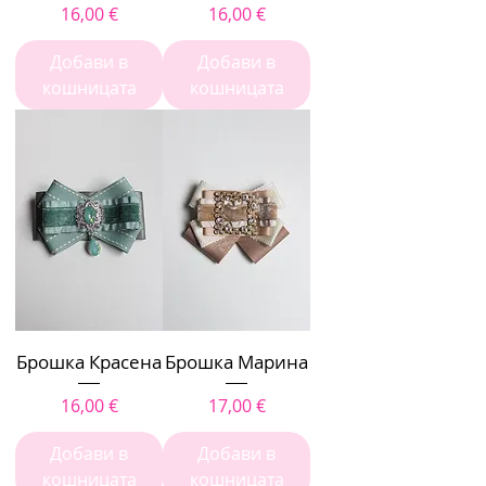
Цена
Цена
16,00 €
16,00 €
Добави в
Добави в
кошницата
кошницата
Брошка Красена
Брошка Марина
Цена
Цена
16,00 €
17,00 €
Добави в
Добави в
кошницата
кошницата