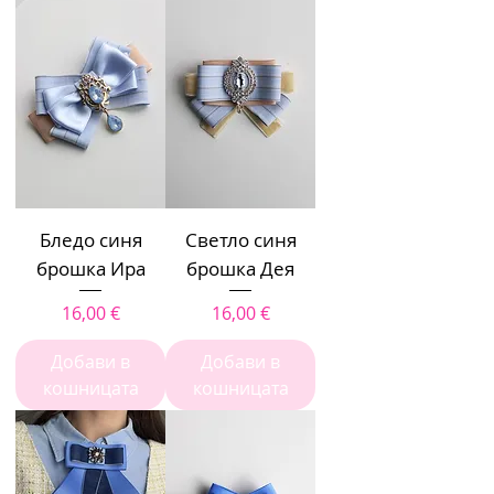
Бледо синя
Светло синя
брошка Ира
брошка Дея
Цена
Цена
16,00 €
16,00 €
Добави в
Добави в
кошницата
кошницата