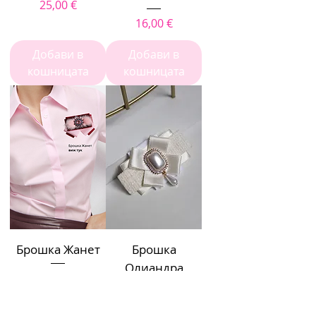
Цена
25,00 €
Цена
16,00 €
Добави в
Добави в
кошницата
кошницата
Брошка Жанет
Брошка
Олиандра
Цена
15,00 €
Цена
16,00 €