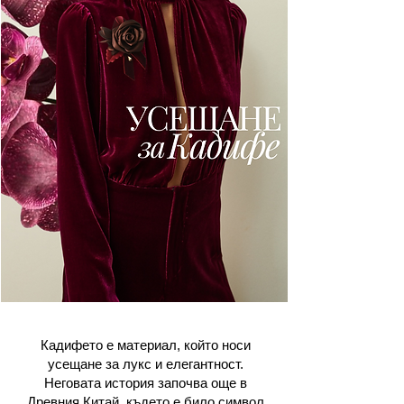
Кадифето е материал, който носи
усещане за лукс и елегантност.
Неговата история започва още в
Древния Китай, където е било символ