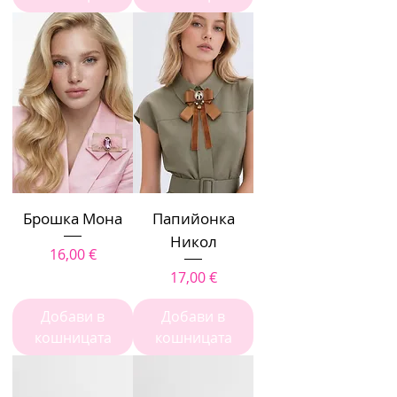
Брошка Мона
Папийонка
Никол
Цена
16,00 €
Цена
17,00 €
Добави в
Добави в
кошницата
кошницата