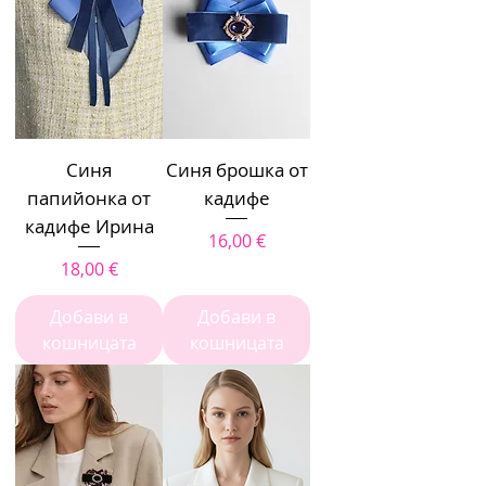
Синя
Синя брошка от
папийонка от
кадифе
кадифе Ирина
Цена
16,00 €
Цена
18,00 €
Добави в
Добави в
кошницата
кошницата