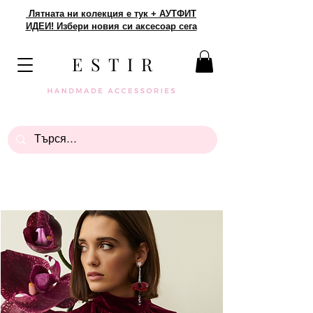
Лятната ни колекция е тук + АУТФИТ
ИДЕИ! Избери новия си аксесоар сега
E S T I R