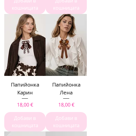
Добави в
Добави в
кошницата
кошницата
Папийонка
Папийонка
Карин
Лена
Цена
Цена
18,00 €
18,00 €
Добави в
Добави в
кошницата
кошницата