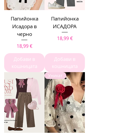
Папийонка
Папийонка
Исадора в
ИСАДОРА
черно
Цена
18,99 €
Цена
18,99 €
Добави в
Добави в
кошницата
кошницата
Уникат