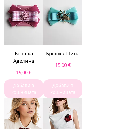
Брошка
Брошка Шина
Аделина
Цена
15,00 €
Цена
15,00 €
Добави в
Добави в
кошницата
кошницата