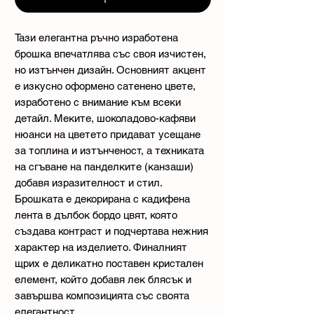
Тази елегантна ръчно изработена
брошка впечатлява със своя изчистен,
но изтънчен дизайн. Основният акцент
е изкусно оформено сатенено цвете,
изработено с внимание към всеки
детайл. Меките, шоколадово-кафяви
нюанси на цветето придават усещане
за топлина и изтънченост, а техниката
на сгъване на панделките (канзаши)
добавя изразителност и стил.
Брошката е декорирана с кадифена
лента в дълбок бордо цвят, която
създава контраст и подчертава нежния
характер на изделието. Финалният
щрих е деликатно поставен кристален
елемент, който добавя лек блясък и
завършва композицията със своята
елегантност.