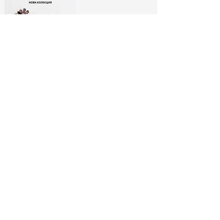
ЛИМИТИРАНИ
БРОШКИ:
МОДНИ ИКОНИ
РАЗГЛЕДАЙ ТУК
No Spam, Just Fashion
Абонирай се за бюлетина ни