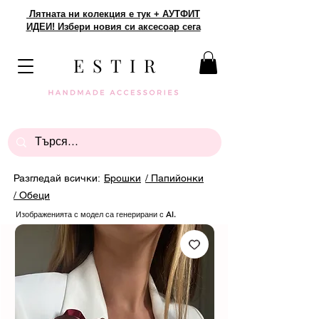
Лятната ни колекция е тук + АУТФИТ
ИДЕИ! Избери новия си аксесоар сега
E S T I R
Разгледай всички:
Брошки
/ Папийонки
/ Обеци
Изображенията с модел са генерирани с AI.