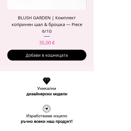
BLUSH GARDEN | Комплект
POIS ROSE | Комп
копринен шал & брошка — Piece
6/10
Цена
35,00 €
Добави в кошницата
Уникални
дизайнерски модели
Изработваме изцяло
ръчно всеки наш продукт!