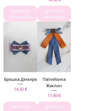
Добави в
Добави в
кошницата
кошницата
Брошка Демира
Папийонка
Жаклин
Цена
14,32 €
Цена
17,90 €
Добави в
Добави в