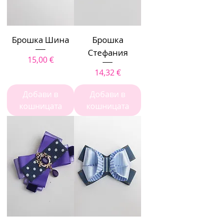
Брошка Шина
Брошка
Стефания
Цена
15,00 €
Цена
14,32 €
Добави в
Добави в
кошницата
кошницата