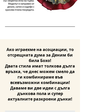
Ако играехме на асоциации, то
отсрещната дума за Деним би
била Бохо!
Двата стила имат толкова дълга
връзка, че днес можем смело да
ги комбинираме във
всевъзможни комбинации!
Даваме ви две идеи с дълга
дънкова пола и супер
актуалните разкроени дънки!