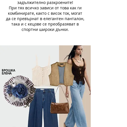
задължително разкроените!
При тях всичко зависи от това как ги
комбинирате, както с висок ток, могат
да се превърнат в елегантен панталон,
така и с кецове се преобразяват в
спортни широки дънки.