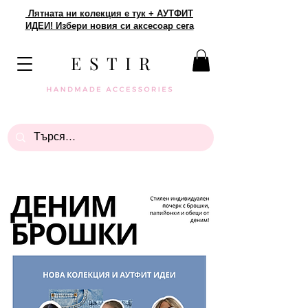
Лятната ни колекция е тук + АУТФИТ
ИДЕИ! Избери новия си аксесоар сега
E S T I R