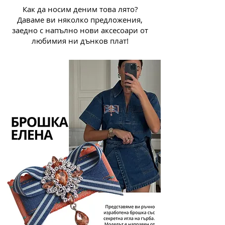
Как да носим деним това лято?
Даваме ви няколко предложения,
заедно с напълно нови аксесоари от
любимия ни дънков плат!