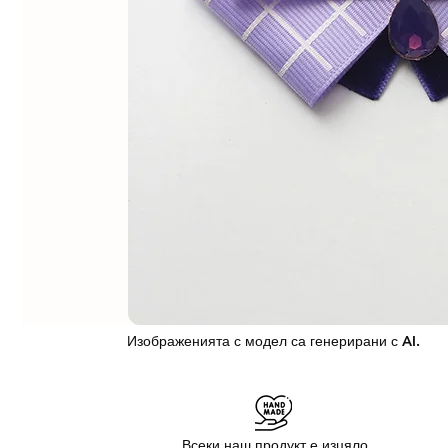
Изображенията с модел са генерирани с AI.
Всеки наш продукт е изцяло