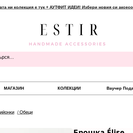
ата ни колекция е тук + АУТФИТ ИДЕИ! Избери новия си аксесо
МАГАЗИН
КОЛЕКЦИИ
Ваучер Под
пийонки
/ Обеци
Брошка Élise