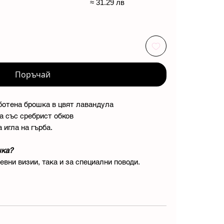
≈ 31.29 лв
Поръчай
ботена брошка в цвят лавандула
а със сребрист обков
 игла на гърба.
шка?
вни визии, така и за специални поводи.