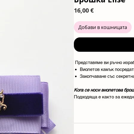
Цена
16,00 €
Добави в кошницата
Представяме ви ръчно изра
Виолетов камък посредат
Закопчаване със секретна
Кога се носи виолетова бро
Подходяща е както за ежедне