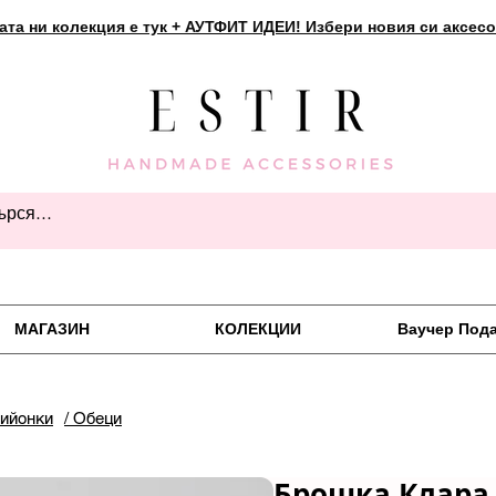
ата ни колекция е тук + АУТФИТ ИДЕИ! Избери новия си аксесо
МАГАЗИН
КОЛЕКЦИИ
Ваучер Под
пийонки
/ Обеци
Брошка Клара