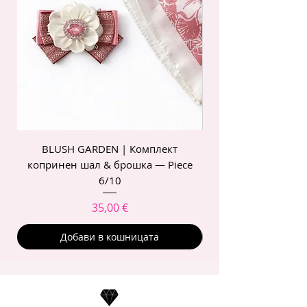
BLUSH GARDEN | Комплект
POIS ROSE | Комп
копринен шал & брошка — Piece
6/10
Цена
35,00 €
Добави в кошницата