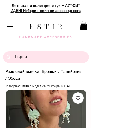
Лятната ни колекция е тук + АУТФИТ
ИДЕИ! Избери новия си аксесоар сега
E S T I R
Разгледай всички:
Брошки
/ Папийонки
/ Обеци
Изображенията с модел са генерирани с AI.