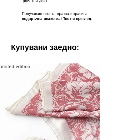
работни дни)
Получаваш своята пратка в красива
подаръчна опаковка! Тест и преглед.
Купувани заедно:
Limited edition
Limited edition