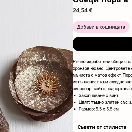
Цена
24,54 €
Добави в кошницата
Ръчно изработени обеци с е
бронзов нюанс. Центровете 
мъниста с матов ефект. Пер
изтънченост към ежедневната
аксесоар, който подчертава
Закопчаване с винт
Цвят: тъмно златен със 
Размер: 5.5 х 5.5 см
Съвети от стилиста