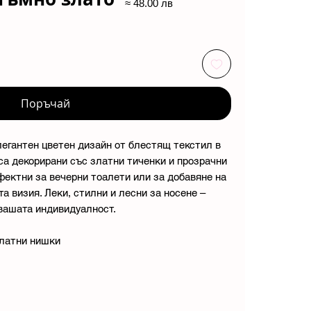
≈ 48.00 лв
Поръчай
легантен цветен дизайн от блестящ текстил в
са декорирани със златни тиченки и прозрачни
фектни за вечерни тоалети или за добавяне на
 визия. Леки, стилни и лесни за носене –
 вашата индивидуалност.
златни нишки