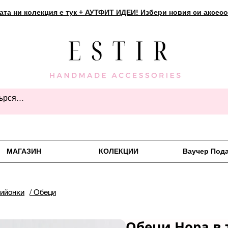
ата ни колекция е тук + АУТФИТ ИДЕИ! Избери новия си аксесо
МАГАЗИН
КОЛЕКЦИИ
Ваучер Под
пийонки
/ Обеци
Обеци Нора в 