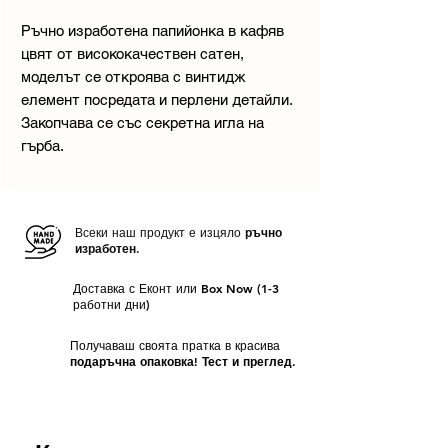
Ръчно изработена папийонка в кафяв
цвят от висококачествен сатен,
моделът се откроява с винтидж
елемент посредата и перлени детайли.
Закопчава се със секретна игла на
гърба.
Всеки наш продукт е изцяло
ръчно
изработен.
Доставка с Еконт или Box Now (1-3
работни дни)
Получаваш своята пратка в красива
подаръчна опаковка! Тест и преглед.