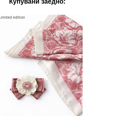
Купувани заедно:
Limited edition
Limited edition