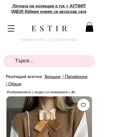
Лятната ни колекция е тук + АУТФИТ
ИДЕИ! Избери новия си аксесоар сега
E S T I R
Разгледай всички:
Брошки
/ Папийонки
/ Обеци
Изображенията с модел са генерирани с AI.