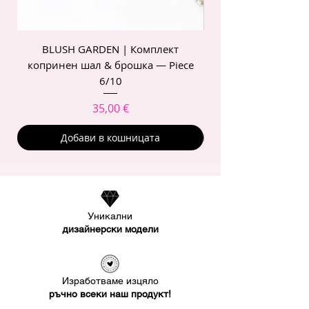
BLUSH GARDEN | Комплект
POIS ROSE | Комп
копринен шал & брошка — Piece
6/10
Цена
35,00 €
Добави в кошницата
Уникални
дизайнерски модели
Изработваме изцяло
ръчно всеки наш продукт!