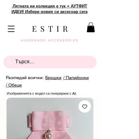
Лятната ни колекция е тук + АУТФИТ
ИДЕИ! Избери новия си аксесоар сега
E S T I R
Разгледай всички:
Брошки
/ Папийонки
/ Обеци
Изображенията с модел са генерирани с AI.