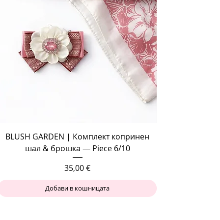
BLUSH GARDEN | Комплект копринен
шал & брошка — Piece 6/10
Цена
35,00 €
Добави в кошницата