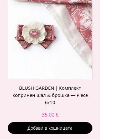
BLUSH GARDEN | Комплект
POIS ROSE | Комп
копринен шал & брошка — Piece
6/10
Цена
35,00 €
Добави в кошницата