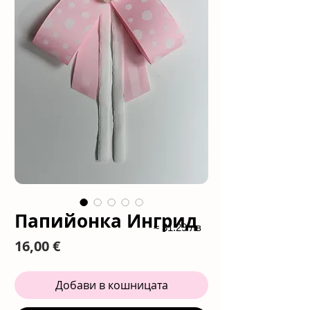
Папийонка Ингрид
≈ 31.29 лв
Цена
16,00 €
Добави в кошницата