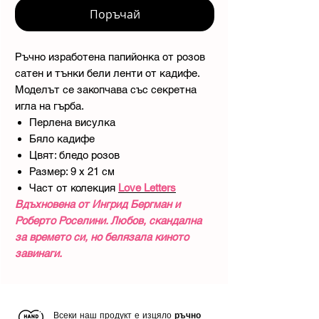
Поръчай
Ръчно изработена папийонка от розов
сатен и тънки бели ленти от кадифе.
Моделът се закопчава със секретна
игла на гърба.
Перлена висулка
Бяло кадифе
Цвят: бледо розов
Размер: 9 х 21 см
Част от колекция
Love Letters
Вдъхновена от Ингрид Бергман и
Роберто Роселини. Любов, скандална
за времето си, но белязала киното
завинаги.
Всеки наш продукт е изцяло
ръчно