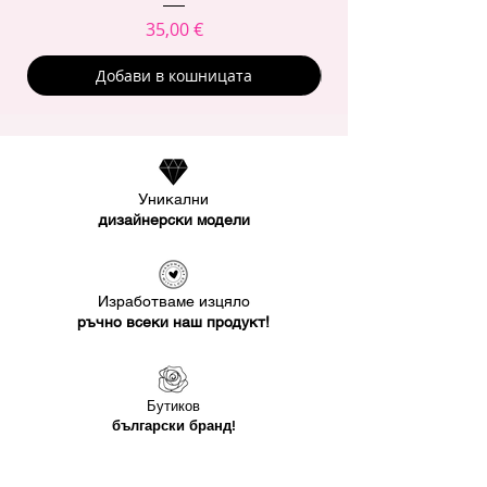
Цена
35,00 €
Добави в кошницата
Уникални
дизайнерски модели
Изработваме изцяло
ръчно всеки наш продукт!
Бутиков
български бранд!