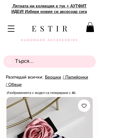
Лятната ни колекция е тук + АУТФИТ
ИДЕИ! Избери новия си аксесоар сега
E S T I R
Разгледай всички:
Брошки
/ Папийонки
/ Обеци
Изображенията с модел са генерирани с AI.