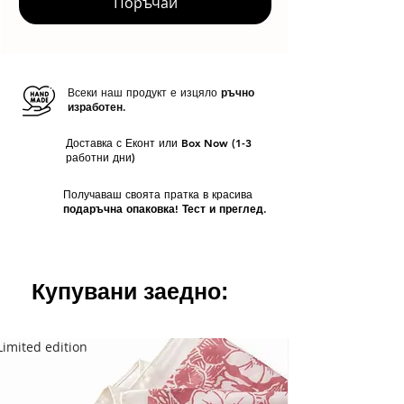
Поръчай
Всеки наш продукт е изцяло
ръчно
изработен.
Доставка с Еконт или Box Now (1-3
работни дни)
Получаваш своята пратка в красива
подаръчна опаковка! Тест и преглед.
Купувани заедно:
Limited edition
Limited edition