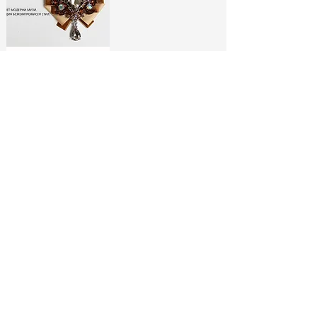
ЛИМИТИРАНИ
БРОШКИ:
МОДНИ ИКОНИ
РАЗГЛЕДАЙ ТУК
No Spam, Just Fashion
Абонирай се за бюлетина ни
и вземи
-10% отстъпка*
за
първата си поръчка!
МОДНИ СЪВЕТИ И
СПЕЦИАЛНИ
ЕКСКЛУЗИВНИ
АУТФИТ ИДЕИ
ОФЕРТИ
МОДЕЛИ