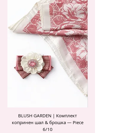
BLUSH GARDEN | Комплект
POIS ROSE | Комп
копринен шал & брошка — Piece
6/10