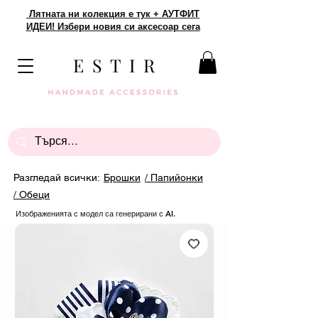
Лятната ни колекция е тук + АУТФИТ
ИДЕИ! Избери новия си аксесоар сега
E S T I R
Разгледай всички:
Брошки
/ Папийонки
/ Обеци
Изображенията с модел са генерирани с AI.