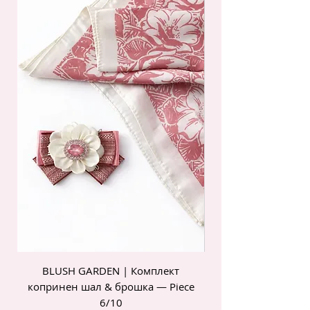
BLUSH GARDEN | Комплект
POIS ROSE | Комп
копринен шал & брошка — Piece
6/10