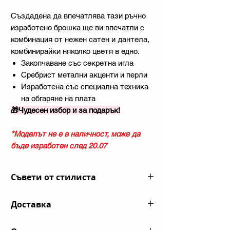
Създадена да впечатлява тази ръчно
изработено брошка ще ви впечатли с
комбинация от нежен сатен и дантела,
комбинирайки няколко цветя в едно.
Закопчаване със секретна игла
Сребрист метални акценти и перли
Изработена със специална техника
на обгаряне на плата
🎁Чудесен избор и за подарък!
*Моделът не е в наличност, може да
бъде изработен след 20.07
Съвети от стилиста
Комбинирай с разкроена пола и бял
Доставка
топ. За допълнителен акцент добави и
дълго перлено колие.
Изпращаме пратките ви с куриерска