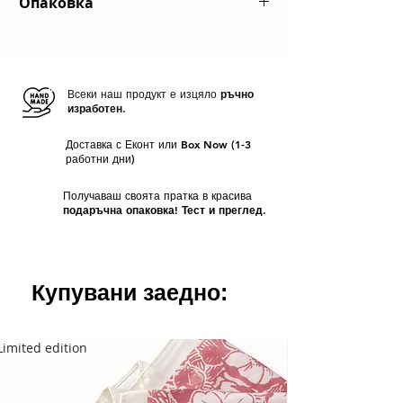
Опаковка
компания
Еконт
или до автомат
на
BoxNow
Всяка ваша поръчка пристига в
Срок на доставка
- За всички налични
красива брандирана опаковка
. Ако
продукти срокът за изпращане е
от 1
желаете продуктите Ви да бъдат
до 3 работни дни
отделно опаковани, оставете коментар
Всеки наш продукт е изцяло
ръчно
изработен.
при поръчката Ви.
Доставка с Еконт или Box Now (1-3
работни дни)
Получаваш своята пратка в красива
подаръчна опаковка! Тест и преглед.
Купувани заедно:
Limited edition
Limited edition