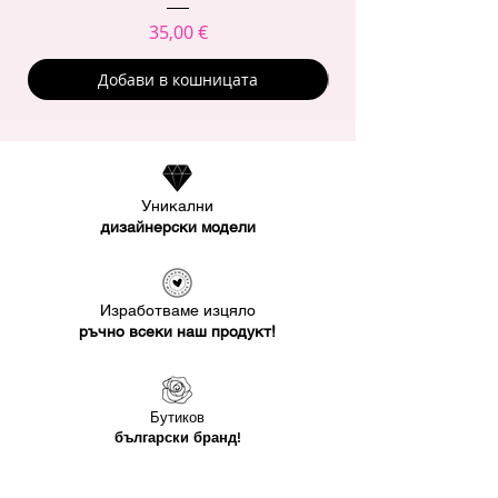
Цена
35,00 €
Добави в кошницата
Уникални
дизайнерски модели
Изработваме изцяло
ръчно всеки наш продукт!
Бутиков
български бранд!