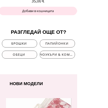
Цена
35,00 €
Добави в кошницата
РАЗГЛЕДАЙ ОЩЕ ОТ?
БРОШКИ
ПАПИЙОНКИ
ОБЕЦИ
ЧОУКЪРИ & КОМПЛЕКТИ
НОВИ МОДЕЛИ