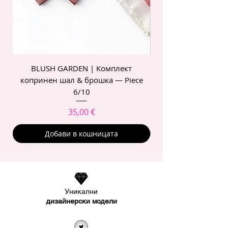
BLUSH GARDEN | Комплект
POIS ROSE | Комп
копринен шал & брошка — Piece
6/10
Цена
35,00 €
Добави в кошницата
Уникални
дизайнерски модели