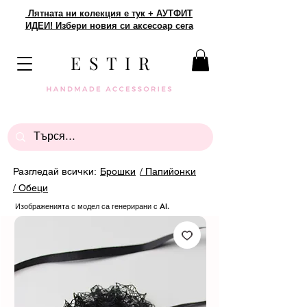
Лятната ни колекция е тук + АУТФИТ
ИДЕИ! Избери новия си аксесоар сега
E S T I R
Разгледай всички:
Брошки
/ Папийонки
/ Обеци
Изображенията с модел са генерирани с AI.