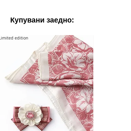
Купувани заедно:
Limited edition
Limited edition