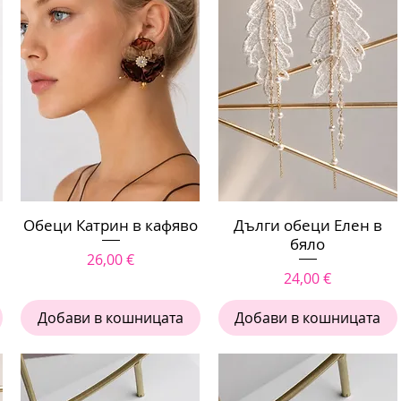
Обеци Катрин в кафяво
Бърз преглед
Дълги обеци Елен в
Бърз преглед
бяло
Цена
26,00 €
Цена
24,00 €
Добави в кошницата
Добави в кошницата