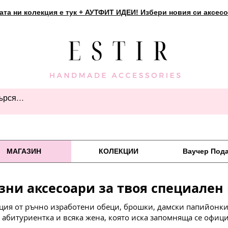
ата ни колекция е тук + АУТФИТ ИДЕИ! Избери новия си аксесо
МАГАЗИН
КОЛЕКЦИИ
Ваучер Под
зни аксесоари за твоя специален
ция от ръчно изработени обеци, брошки, дамски папийонки 
, абитуриентка и всяка жена, която иска запомняща се офиц