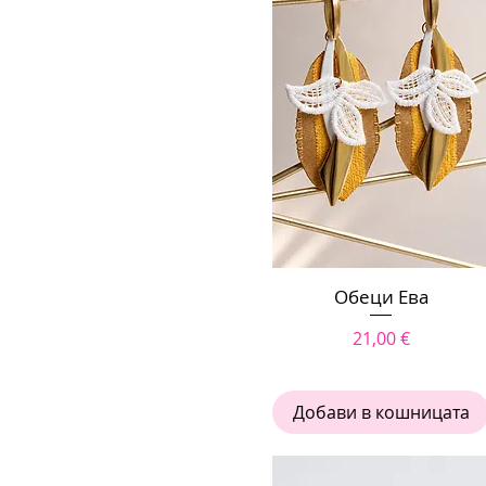
Бърз преглед
Обеци Ева
Цена
21,00 €
Добави в кошницата