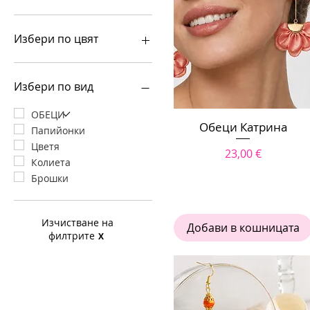
Избери по цвят
Розов цвят
Сив цвят
Избери по вид
Цвят карамел
Оранжев цвят
ОБЕЦИ
Обеци Катрина
Бърз преглед
Черен цвят
Папийонки
Кафяв цвят
Цветя
Цена
23,00 €
Зелен цвят
Колиета
Син цвят
Брошки
Жълт цвят
Червен цвят
Изчистване на
Златист цвят
Добави в кошницата
филтрите
X
Виолетов цвят
Бургунди
Екрю
Бял цвят