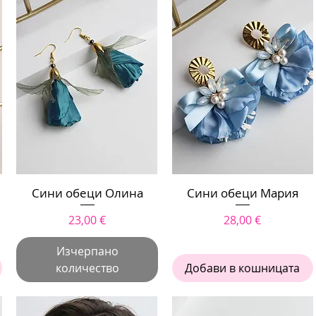
Сини обеци Олина
Бърз преглед
Сини обеци Мария
Бърз преглед
Цена
Цена
23,00 €
28,00 €
Изчерпано
количество
Добави в кошницата