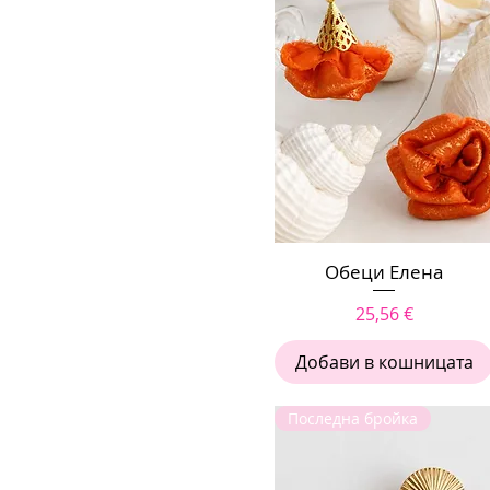
Обеци Елена
Бърз преглед
Цена
25,56 €
Добави в кошницата
Последна бройка