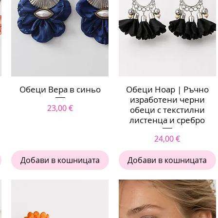
Обеци Вера в синьо
Бърз преглед
Обеци Ноар | Ръчно
Бърз преглед
изработени черни
Цена
23,00 €
обеци с текстилни
листенца и сребро
Цена
24,00 €
Добави в кошницата
Добави в кошницата