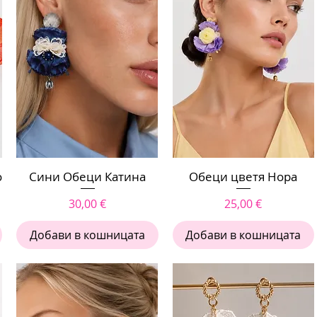
о
Сини Обеци Катина
Бърз преглед
Обеци цветя Нора
Бърз преглед
Цена
Цена
30,00 €
25,00 €
Добави в кошницата
Добави в кошницата