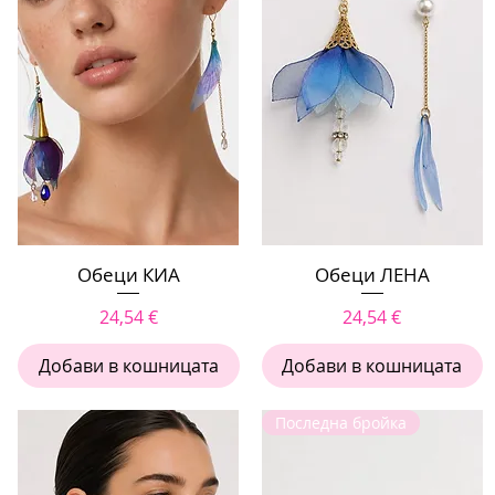
Бърз преглед
Обеци КИА
Обеци ЛЕНА
Бърз преглед
Цена
Цена
24,54 €
24,54 €
Добави в кошницата
Добави в кошницата
Последна бройка