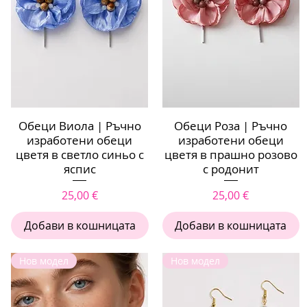
Обеци Виола | Ръчно
Бърз преглед
Обеци Роза | Ръчно
Бърз преглед
изработени обеци
изработени обеци
цветя в светло синьо с
цветя в прашно розово
яспис
с родонит
Цена
Цена
25,00 €
25,00 €
Добави в кошницата
Добави в кошницата
Нов модел
Нов модел