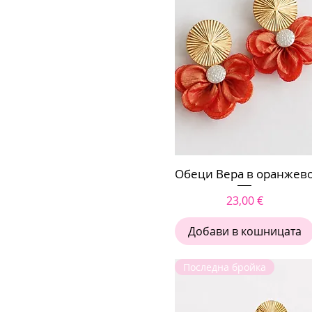
Обеци Вера в оранжев
Бърз преглед
Цена
23,00 €
Добави в кошницата
Последна бройка