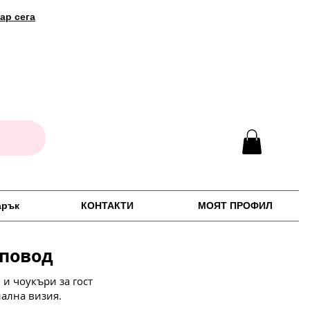
ар сега
арък
КОНТАКТИ
МОЯТ ПРОФИЛ
 повод
и чоукъри за гост
иална визия.