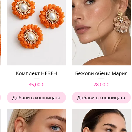
Комплект НЕВЕН
Бърз преглед
Бежови обеци Мария
Бърз преглед
Цена
Цена
35,00 €
28,00 €
Добави в кошницата
Добави в кошницата