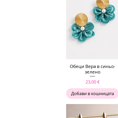
Обеци Вера в синьо-
Бърз преглед
зелено
Цена
23,00 €
Добави в кошницата