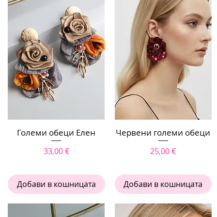
Големи обеци Елен
Бърз преглед
Червени големи обеци
Бърз преглед
Цена
Цена
33,00 €
25,00 €
Добави в кошницата
Добави в кошницата