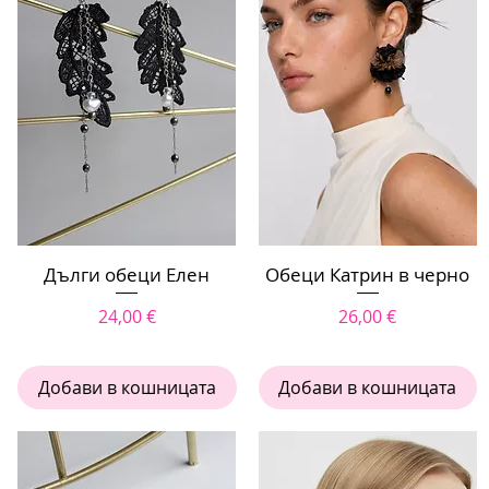
Дълги обеци Елен
Бърз преглед
Обеци Катрин в черно
Бърз преглед
Цена
Цена
24,00 €
26,00 €
Добави в кошницата
Добави в кошницата