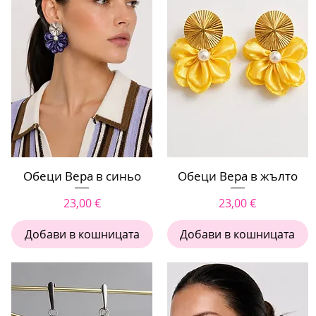
Обеци Вера в синьо
Бърз преглед
Обеци Вера в жълто
Бърз преглед
Цена
Цена
23,00 €
23,00 €
Добави в кошницата
Добави в кошницата