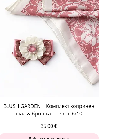
BLUSH GARDEN | Комплект копринен
шал & брошка — Piece 6/10
Цена
35,00 €
Добави в кошницата