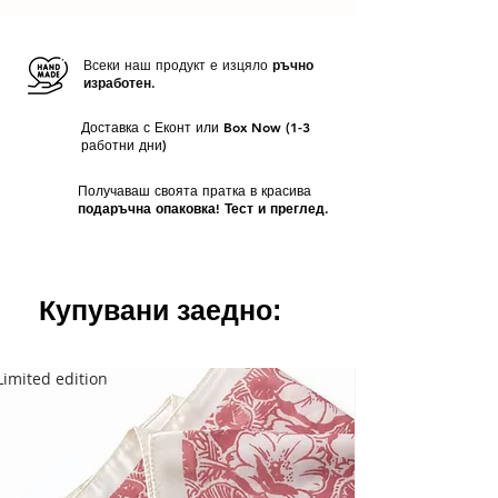
Срок на доставка
- За всички налични
красива брандирана опаковка
. Ако
продукти срокът за изпращане е
от 1
желаете продуктите Ви да бъдат
до 3 работни дни
отделно опаковани, оставете коментар
Всеки наш продукт е изцяло
ръчно
изработен.
при поръчката Ви.
Доставка с Еконт или Box Now (1-3
работни дни)
Получаваш своята пратка в красива
подаръчна опаковка! Тест и преглед.
Купувани заедно:
Limited edition
Limited edition