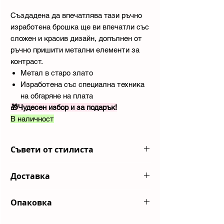
Създадена да впечатлява тази ръчно
изработена брошка ще ви впечатли със
сложен и красив дизайн, допълнен от
ръчно пришити метални елементи за
контраст.
Метал в старо злато
Изработена със специална техника
на обгаряне на плата
🎁Чудесен избор и за подарък!
В наличност
Съвети от стилиста
Комбинирай с панталони балон за
Доставка
модерна бохо визия!
Изпращаме пратките ви с куриерска
Опаковка
компания
Еконт
или до автомат
на
BoxNow
Всяка ваша поръчка пристига в