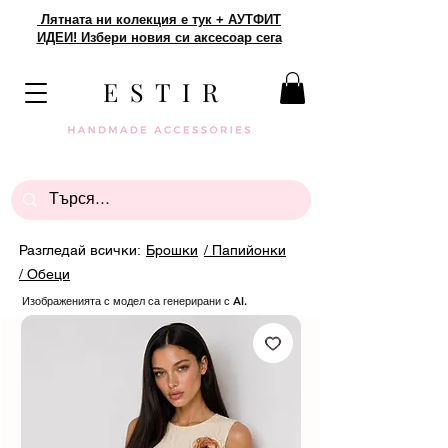
Лятната ни колекция е тук + АУТФИТ
ИДЕИ! Избери новия си аксесоар сега
E S T I R
Разгледай всички:
Брошки
/ Папийонки
/ Обеци
Изображенията с модел са генерирани с AI.