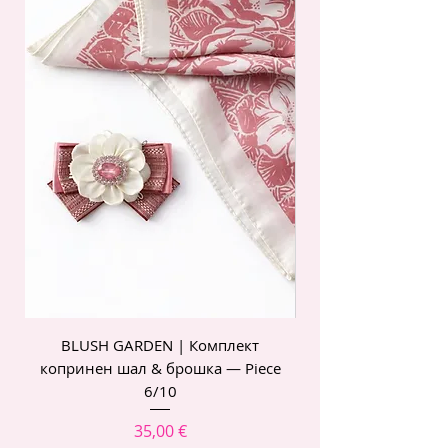
BLUSH GARDEN | Комплект
POIS ROSE | Комп
копринен шал & брошка — Piece
6/10
Цена
35,00 €