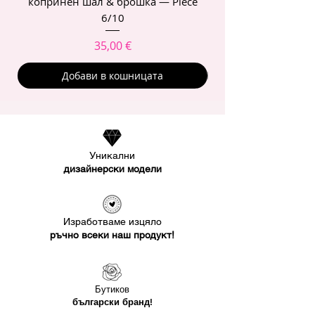
копринен шал & брошка — Piece
6/10
Цена
35,00 €
Добави в кошницата
Уникални
дизайнерски модели
Изработваме изцяло
ръчно всеки наш продукт!
Бутиков
български бранд!