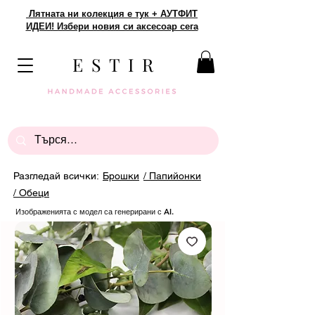
Лятната ни колекция е тук + АУТФИТ
ИДЕИ! Избери новия си аксесоар сега
E S T I R
Разгледай всички:
Брошки
/ Папийонки
/ Обеци
Изображенията с модел са генерирани с AI.