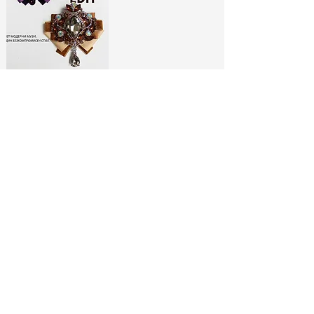
ЛИМИТИРАНИ
БРОШКИ:
МОДНИ ИКОНИ
РАЗГЛЕДАЙ ТУК
No Spam, Just Fashion
Абонирай се за бюлетина ни
и вземи
-10% отстъпка*
за
първата си поръчка!