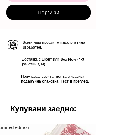
Поръчай
Всеки наш продукт е изцяло
ръчно
изработен.
Доставка с Еконт или Box Now (1-3
работни дни)
Получаваш своята пратка в красива
подаръчна опаковка! Тест и преглед.
Купувани заедно:
Limited edition
Limited edition