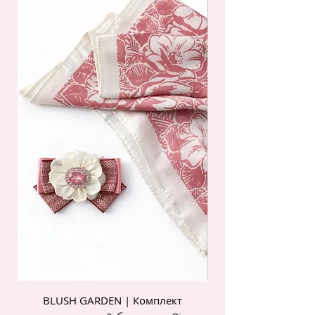
BLUSH GARDEN | Комплект
POIS ROSE | Комп