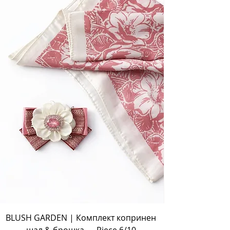
BLUSH GARDEN | Комплект копринен
шал & брошка — Piece 6/10