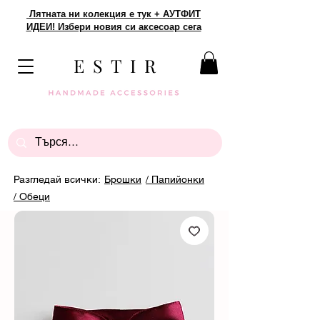
Лятната ни колекция е тук + АУТФИТ
ИДЕИ! Избери новия си аксесоар сега
E S T I R
Разгледай всички:
Брошки
/ Папийонки
/ Обеци