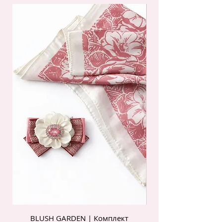
BLUSH GARDEN | Комплект
POIS ROSE | Комп