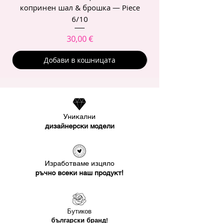
копринен шал & брошка — Piece
6/10
Цена
30,00 €
Добави в кошницата
Уникални
дизайнерски модели
Изработваме изцяло
ръчно всеки наш продукт!
Бутиков
български бранд!