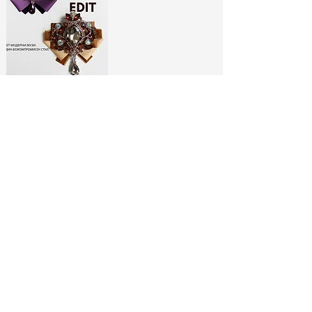
ЛИМИТИРАНИ
БРОШКИ:
МОДНИ ИКОНИ
РАЗГЛЕДАЙ ТУК
No Spam, Just Fashion
Абонирай се за бюлетина ни
и вземи
-10% отстъпка*
за
първата си поръчка!