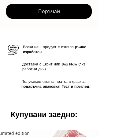
Поръчай
Всеки наш продукт е изцяло
ръчно
изработен.
Доставка с Еконт или Box Now (1-3
работни дни)
Получаваш своята пратка в красива
подаръчна опаковка! Тест и преглед.
Купувани заедно:
Limited edition
Limited edition