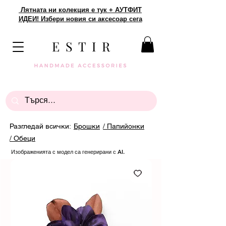
Лятната ни колекция е тук + АУТФИТ
ИДЕИ! Избери новия си аксесоар сега
E S T I R
Разгледай всички:
Брошки
/ Папийонки
/ Обеци
Изображенията с модел са генерирани с AI.