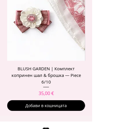
BLUSH GARDEN | Комплект
POIS ROSE | Комп
копринен шал & брошка — Piece
6/10
Цена
35,00 €
Добави в кошницата