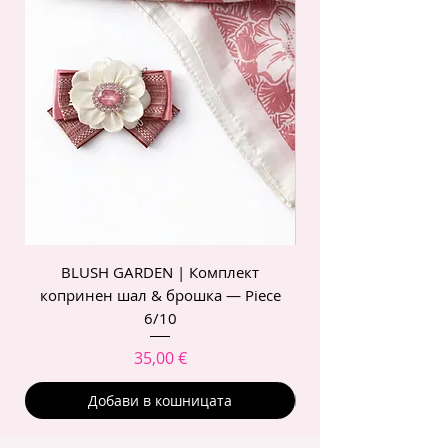
BLUSH GARDEN | Комплект
POIS ROSE | Комп
копринен шал & брошка — Piece
6/10
Цена
35,00 €
Добави в кошницата