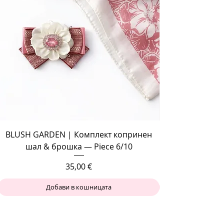
BLUSH GARDEN | Комплект копринен
шал & брошка — Piece 6/10
Цена
35,00 €
Добави в кошницата