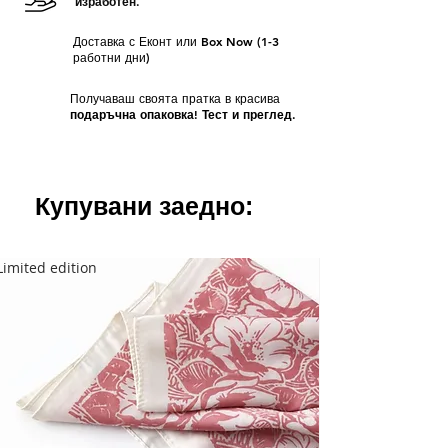
изработен.
Доставка с Еконт или Box Now (1-3
работни дни)
Получаваш своята пратка в красива
подаръчна опаковка! Тест и преглед.
Купувани заедно:
Limited edition
Limited edition