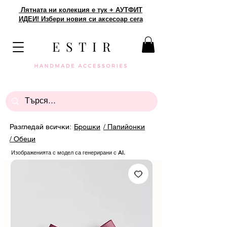
Лятната ни колекция е тук + АУТФИТ
ИДЕИ! Избери новия си аксесоар сега
E S T I R
Разгледай всички:
Брошки
/ Папийонки
/ Обеци
Изображенията с модел са генерирани с AI.