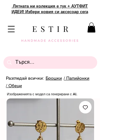
Лятната ни колекция е тук + АУТФИТ
ИДЕИ! Избери новия си аксесоар сега
E S T I R
Разгледай всички:
Брошки
/ Папийонки
/ Обеци
Изображенията с модел са генерирани с AI.