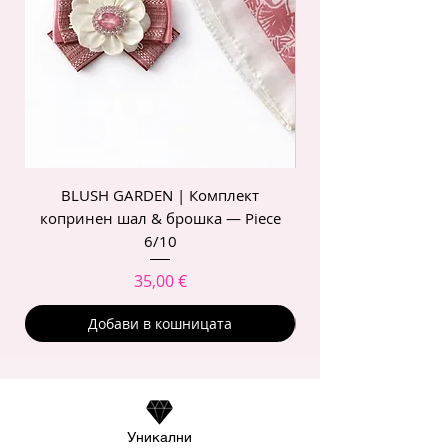
BLUSH GARDEN | Комплект
POIS ROSE | Комп
копринен шал & брошка — Piece
6/10
Цена
35,00 €
Добави в кошницата
Уникални