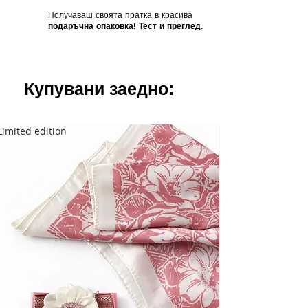
Получаваш своята пратка в красива
подаръчна опаковка! Тест и преглед.
Купувани заедно:
Limited edition
Limited edition