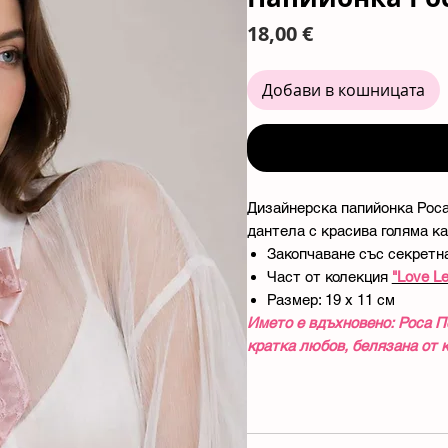
Цена
18,00 €
Добави в кошницата
Дизайнерска папийонка Роса
дантела с красива голяма ка
Закопчаване със секретна
Част от колекция
"Love Le
Размер: 19 х 11 см
Името е вдъхновено: Роса П
кратка любов, белязана от к