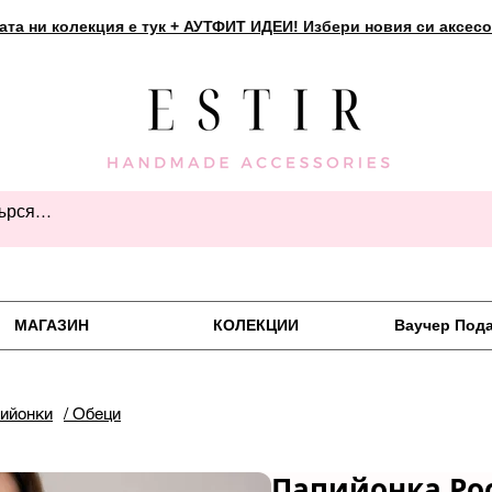
ата ни колекция е тук + АУТФИТ ИДЕИ! Избери новия си аксесо
МАГАЗИН
КОЛЕКЦИИ
Ваучер Под
пийонки
/ Обеци
Папийонка Ро