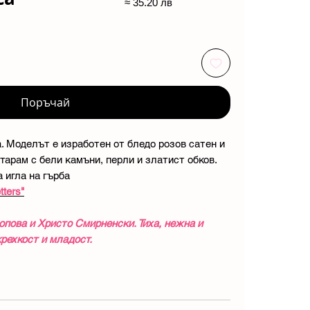
≈ 35.20 лв
Поръчай
. Моделът е изработен от бледо розов сатен и
тарам с бели камъни, перли и златист обков.
 игла на гърба
tters"
опова и Христо Смирненски. Тиха, нежна и
рехкост и младост.