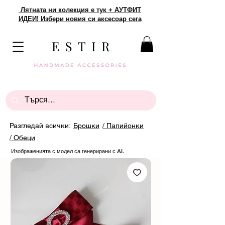
Лятната ни колекция е тук + АУТФИТ
ИДЕИ! Избери новия си аксесоар сега
E S T I R
Разгледай всички:
Брошки
/ Папийонки
/ Обеци
Изображенията с модел са генерирани с AI.