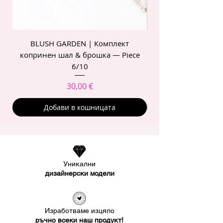
BLUSH GARDEN | Комплект
POIS ROSE | Комп
копринен шал & брошка — Piece
6/10
Цена
30,00 €
Добави в кошницата
Уникални
дизайнерски модели
Изработваме изцяло
ръчно всеки наш продукт!