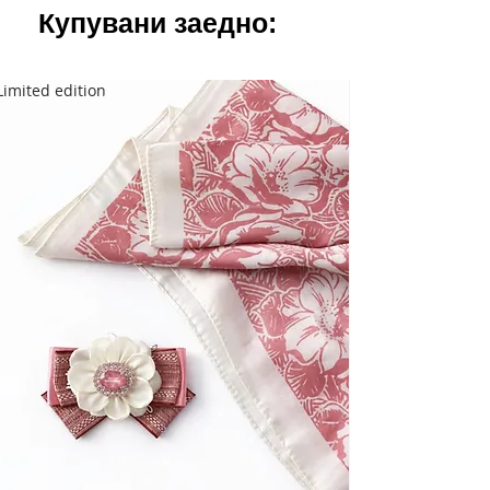
Купувани заедно:
Limited edition
Limited edition